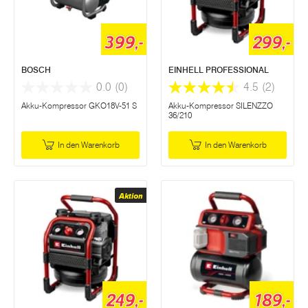
399,-
299,-
BOSCH
EINHELL PROFESSIONAL
0.0
(0)
4.5
(2)
Akku-Kompressor GKO18V-51 S
Akku-Kompressor SILENZZO
36/210
In den Warenkorb
In den Warenkorb
Aktion
249,-
189,-