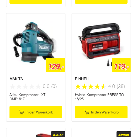
129,-
119,-
MAKITA
EINHELL
0.0
(0)
4.6
(38)
Akku-Kompressor LXT -
Hybrid-Kompressor PRESSITO
DMP181Z
18/25
In den Warenkorb
In den Warenkorb
Aktion
Aktion