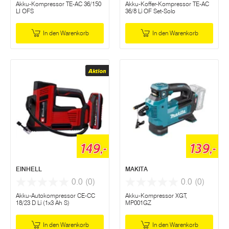
Akku-Kompressor TE-AC 36/150
Akku-Koffer-Kompressor TE-AC
LI OFS
36/8 Li OF Set-Solo
In den Warenkorb
In den Warenkorb
Aktion
149,-
139,-
EINHELL
MAKITA
0.0
(0)
0.0
(0)
Akku-Autokompressor CE-CC
Akku-Kompressor XGT,
18/23 D Li (1x3 Ah S)
MP001GZ
In den Warenkorb
In den Warenkorb