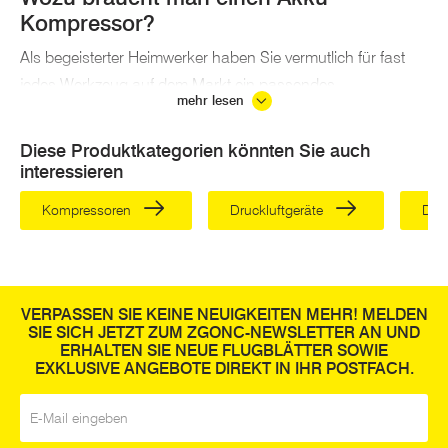
Kompressor?
Als begeisterter Heimwerker haben Sie vermutlich für fast
jedes Werkzeug auf dem Markt ein passendes
mehr lesen
Anwendungsgebiet im Sinn. Dennoch stellt sich vor jeder
Neuanschaffung die Frage, ob ein bestimmtes Werkzeug
Diese Produktkategorien könnten Sie auch
tatsächlich nötig oder doch nur Spielerei ist. Bei
interessieren
Druckluftkompressoren ist diese Frage schnell beantwortet:
Kompressoren
Druckluftgeräte
Dru
Einen Kompressor zu kaufen lohnt sich!
Im und ums Haus gilt es zahlreiche
Einsatzbereiche
für
Ihren ZGONC Kompressor. So können Sie das
VERPASSEN SIE KEINE NEUIGKEITEN MEHR! MELDEN
Elektrowerkzeug nutzen:
SIE SICH JETZT ZUM ZGONC-NEWSLETTER AN UND
ERHALTEN SIE NEUE FLUGBLÄTTER SOWIE
Als leistungsstarke Luftpumpe für Fahrrad- und
EXKLUSIVE ANGEBOTE DIREKT IN IHR POSTFACH.
Autoreifen
E-Mail
*
Zum besonders schnellen Aufblasen von Luftmatratzen,
Stand-up-Paddle und vielem mehr