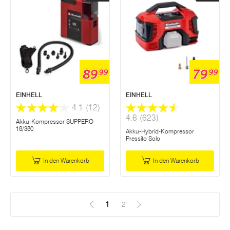
89
79
99
99
EINHELL
EINHELL
4.1
(12)
4.6
(623)
Akku-Kompressor SUPPERO
18/380
Akku-Hybrid-Kompressor
Pressito Solo
In den Warenkorb
In den Warenkorb
1
(Aktuell)
2