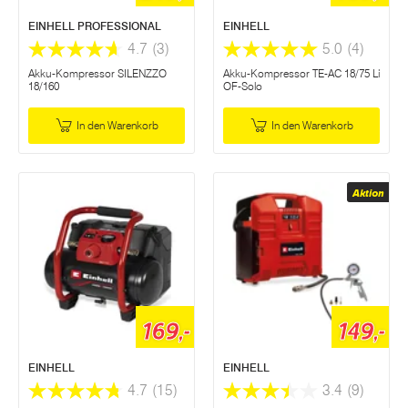
EINHELL PROFESSIONAL
EINHELL
4.7
(3)
5.0
(4)
Akku-Kompressor SILENZZO
Akku-Kompressor TE-AC 18/75 Li
18/160
OF-Solo
In den Warenkorb
In den Warenkorb
Aktion
169,-
149,-
EINHELL
EINHELL
4.7
(15)
3.4
(9)