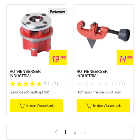
Varianten
19
14
99
99
ROTHENBERGER
ROTHENBERGER
INDUSTRIAL
INDUSTRIAL
5.0
(1)
0.0
(0)
Gewindeschneidkopf 3/8"
Rohrabschneider 3 - 30 mm
In den Warenkorb
In den Warenkorb
1
(Aktuell)
2