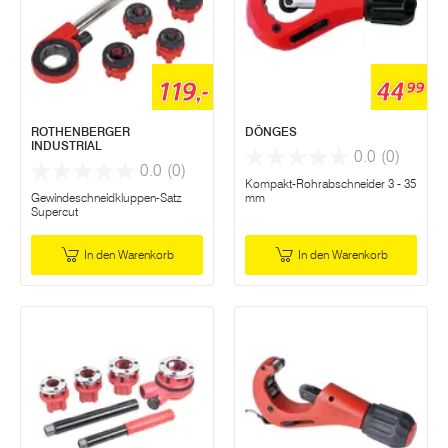
119,-
44
99
ROTHENBERGER
DÖNGES
INDUSTRIAL
0.0
(0)
0.0
(0)
Kompakt-Rohrabschneider 3 - 35
Gewindeschneidkluppen-Satz
mm
Supercut
In den Warenkorb
In den Warenkorb