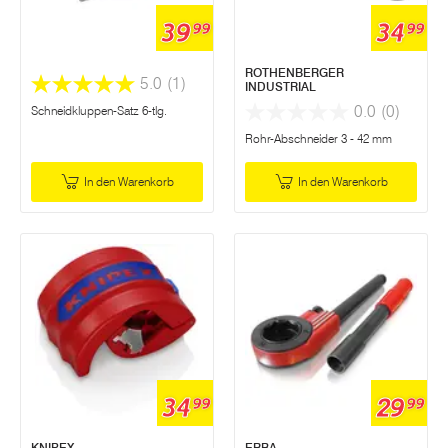
39
34
99
99
ROTHENBERGER
5.0
(1)
INDUSTRIAL
0.0
(0)
Schneidkluppen-Satz 6-tlg.
Rohr-Abschneider 3 - 42 mm
In den Warenkorb
In den Warenkorb
34
29
99
99
KNIPEX
ERBA