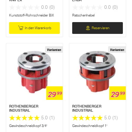
0.0
(0)
0.0
(0)
Kunststoff-Rohrschneider BiX
Ratschenhebel
In den Warenkorb
Reservieren
Varianten
Varianten
29
29
99
99
ROTHENBERGER
ROTHENBERGER
INDUSTRIAL
INDUSTRIAL
5.0
(1)
5.0
(1)
Gewindeschneidkopf 3/4"
Gewindeschneidkopf 1"