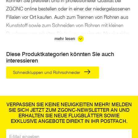
können Sie preiswert und in professioneller Qualität bei
ZGONC online bestellen oder in einer der niedergelassenen
Filialen vor Ort kaufen. Auch zum Trennen von Rohren aus
Kunststoff sowie zum Schneiden von Rohren mit kleinen
Durchmessern erhalten Sie bei uns geeignete Abschneider
mehr lesen
in diversen Größen.
Schneidkluppen einzeln oder im Set
Diese Produktkategorien könnten Sie auch
interessieren
kaufen
Schneidkluppen und Rohrschneider
Rohre mit einem Gewinde zu versehen, ist eine
anspruchsvolle Arbeit, bei der professionelle
Handwerkzeuge
unabdingbar sind. Ratschenhebel,
Gewinde-Schneidkluppen-Knarren und Rohrschneid-
VERPASSEN SIE KEINE NEUIGKEITEN MEHR! MELDEN
Einsätze sind bei uns einzeln oder als
SIE SICH JETZT ZUM ZGONC-NEWSLETTER AN UND
Gewindeschneidkluppen-Satz von namhaften
ERHALTEN SIE NEUE FLUGBLÄTTER SOWIE
EXKLUSIVE ANGEBOTE DIREKT IN IHR POSTFACH.
Werkzeugmarken wie DÖNGES, ERBA, ROTHENBERGER
Industrial und weiteren Profi-Marken erhältlich.
E-Mail
*