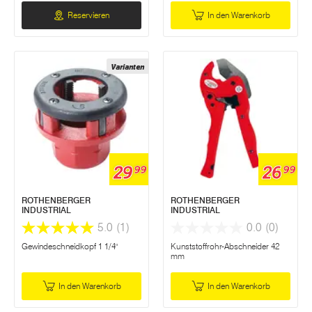
Reservieren
In den Warenkorb
Varianten
29
26
99
99
ROTHENBERGER
ROTHENBERGER
INDUSTRIAL
INDUSTRIAL
5.0
(1)
0.0
(0)
Gewindeschneidkopf 1 1/4"
Kunststoffrohr-Abschneider 42
mm
In den Warenkorb
In den Warenkorb