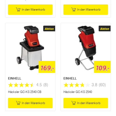
In den Warenkorb
In den Warenkorb
Aktion
Aktion
169,-
109,-
EINHELL
EINHELL
4.5
(8)
3.8
(60)
Häcksler GC-KS 2540 CB
Häcksler GC-KS 2540
In den Warenkorb
In den Warenkorb