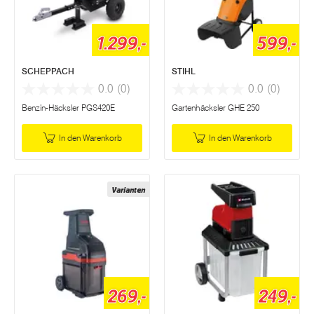
1.299,-
599,-
SCHEPPACH
STIHL
0.0
(0)
0.0
(0)
Benzin-Häcksler PGS420E
Gartenhäcksler GHE 250
In den Warenkorb
In den Warenkorb
Varianten
269,-
249,-