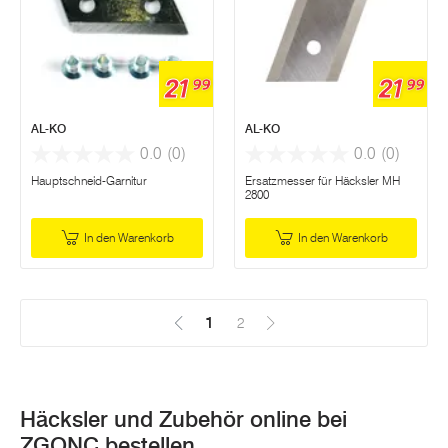
21
21
99
99
AL-KO
AL-KO
0.0
(0)
0.0
(0)
Hauptschneid-Garnitur
Ersatzmesser für Häcksler MH
2800
In den Warenkorb
In den Warenkorb
1
(Aktuell)
2
Häcksler und Zubehör online bei
ZGONC bestellen