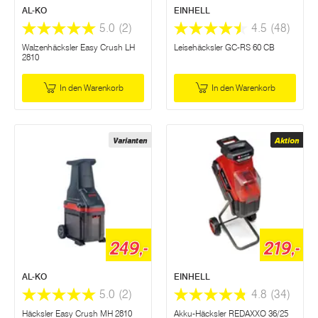
AL-KO
EINHELL
5.0
(2)
4.5
(48)
Walzenhäcksler Easy Crush LH
Leisehäcksler GC-RS 60 CB
2810
In den Warenkorb
In den Warenkorb
Varianten
Aktion
249,-
219,-
AL-KO
EINHELL
5.0
(2)
4.8
(34)
Häcksler Easy Crush MH 2810
Akku-Häcksler REDAXXO 36/25