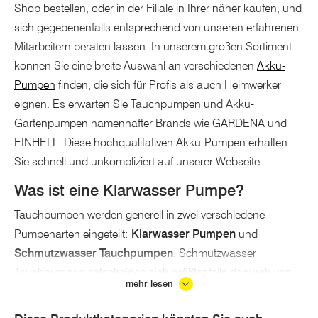
Shop bestellen, oder in der Filiale in Ihrer näher kaufen, und
sich gegebenenfalls entsprechend von unseren erfahrenen
Mitarbeitern beraten lassen. In unserem großen Sortiment
können Sie eine breite Auswahl an verschiedenen
Akku-
Pumpen
finden, die sich für Profis als auch Heimwerker
eignen. Es erwarten Sie Tauchpumpen und Akku-
Gartenpumpen namenhafter Brands wie GARDENA und
EINHELL. Diese hochqualitativen Akku-Pumpen erhalten
Sie schnell und unkompliziert auf unserer Webseite.
Was ist eine Klarwasser Pumpe?
Tauchpumpen werden generell in zwei verschiedene
Pumpenarten eingeteilt:
Klarwasser Pumpen
und
Schmutzwasser Tauchpumpen
. Schmutzwasser
Tauchpumpen entscheiden sich größtenteils dadurch von
mehr lesen
Klarwasser Pumpen, indem sie unempfindlich gegen
Verunreinigungen sind, das Wasser jedoch nicht vollständig