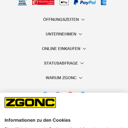
Wasserpumpe achten?
Benötigen Sie eine Wasserpumpe, um das Wasser aus
Ihrem
Schwimmbecken
oder
Pool
zu pumpen, dann sollten
ÖFFNUNGSZEITEN
Sie
vor dem Kauf der Akku Wasserpumpe folgende
UNTERNEHMEN
Punkte klären
, um sicherzugehen, dass eine akku-
betriebene Pumpe das richtige für Sie ist:
ONLINE EINKAUFEN
Welche Art von Becken oder Raum genau soll die Akku
Pumpe leerpumpen?
STATUSABFRAGE
Wieviel Wasservolumen soll abgepumpt werden?
Wie viel möchten Sie für die Akku Pumpe ausgeben?
WARUM ZGONC
Ist die Fördermenge ausreichend?
Akku-Gartenpumpen bei ZGONC kaufen
Akku Gartenpumpen können Sie bei ZGONC
zu günstigen
Preisen online kaufen
. Bei Akku Gartenpumpen handelt es
sich um eine Art Wasserpumpe, mit der Sie Wasser aus