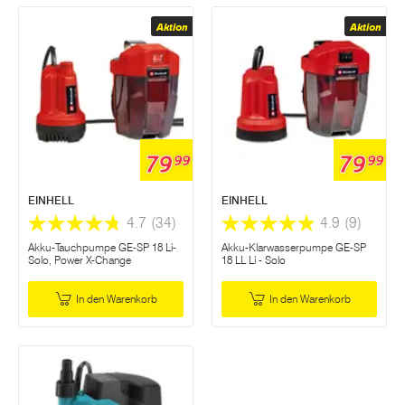
Aktion
Aktion
79
79
99
99
EINHELL
EINHELL
4.7
(34)
4.9
(9)
Akku-Tauchpumpe GE-SP 18 Li-
Akku-Klarwasserpumpe GE-SP
Solo, Power X-Change
18 LL Li - Solo
In den Warenkorb
In den Warenkorb