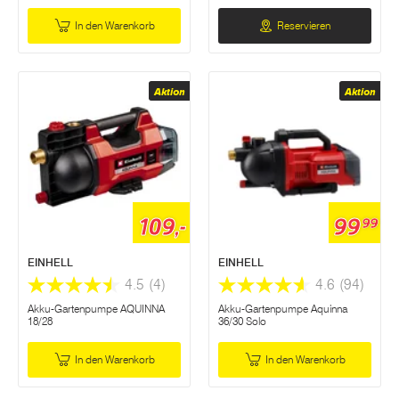
In den Warenkorb
Reservieren
Aktion
Aktion
109,-
99
99
EINHELL
EINHELL
4.5
(4)
4.6
(94)
Akku-Gartenpumpe AQUINNA
Akku-Gartenpumpe Aquinna
18/28
36/30 Solo
In den Warenkorb
In den Warenkorb