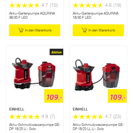
4.7
(10)
4.6
(19)
Akku-Gartenpumpe AQUINNA
Akku-Gartenpumpe AQUINNA
36/35 F LED
18/30 F LED
In den Warenkorb
In den Warenkorb
Aktion
109,-
109,-
EINHELL
EINHELL
4.9
(7)
4.7
(23)
Akku-Schmutzwasserpumpe GE-
Akku-Schmutzwasserpumpe GE-
DP 18/25 Li - Solo
DP 18/25 LL Li - Solo