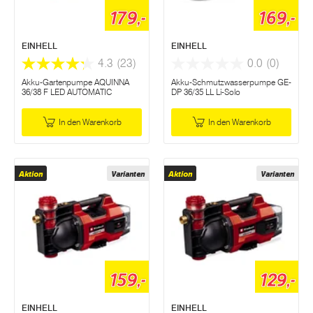
179,-
169,-
EINHELL
EINHELL
4.3
(23)
0.0
(0)
Akku-Gartenpumpe AQUINNA
Akku-Schmutzwasserpumpe GE-
36/38 F LED AUTOMATIC
DP 36/35 LL Li-Solo
In den Warenkorb
In den Warenkorb
Aktion
Varianten
Aktion
Varianten
159,-
129,-
EINHELL
EINHELL