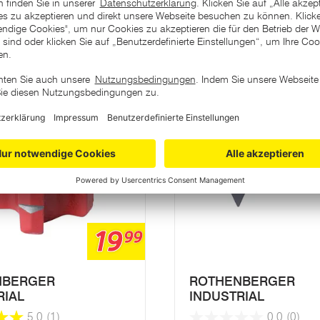
ategorie
Varianten
19
99
NBERGER
ROTHENBERGER
RIAL
INDUSTRIAL
5.0
(1)
0.0
(0)