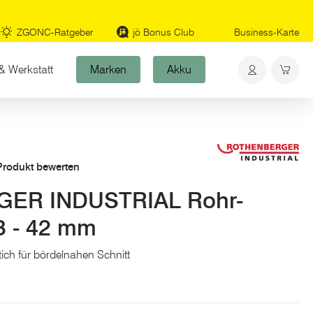
ZGONC-Ratgeber
jö Bonus Club
Business-Karte
& Werkstatt
Marken
Akku
 Produkt bewerten
ER INDUSTRIAL Rohr-
3 - 42 mm
tich für bördelnahen Schnitt