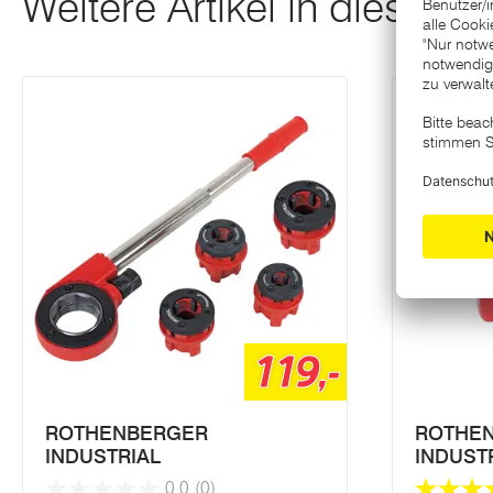
Weitere Artikel in dieser K
119,-
ROTHENBERGER
ROTHE
INDUSTRIAL
INDUST
0.0
(0)