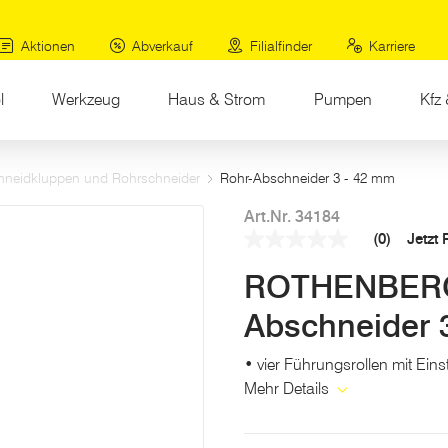
Aktionen
Abverkauf
Filialfinder
Karriere
l
Werkzeug
Haus & Strom
Pumpen
Kfz 
hneidkluppen und Rohrschneider
Rohr-Abschneider 3 - 42 mm
Art.Nr. 34184
(0)
Jetzt
Kein
Beurteilungswert
ROTHENBERG
Link
auf
derselben
Abschneider 
Seite.
• vier Führungsrollen mit Eins
Mehr Details