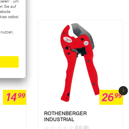
14
26
99
99
ROTHENBERGER
INDUSTRIAL
0.0
(0)