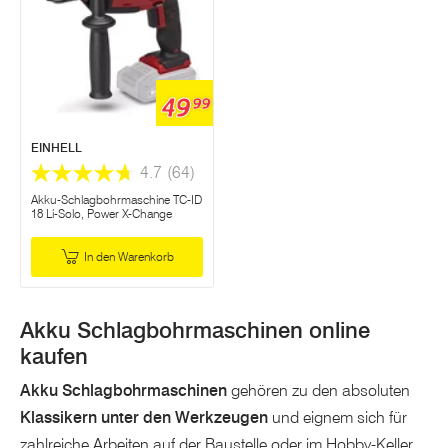
49
99
EINHELL
4.7
(64)
Akku-Schlagbohrmaschine TC-ID
18 Li-Solo, Power X-Change
In den Warenkorb
Akku Schlagbohrmaschinen online
kaufen
Akku Schlagbohrmaschinen
gehören zu den absoluten
Klassikern unter den Werkzeugen
und eignem sich für
zahlreiche Arbeiten auf der Baustelle oder im Hobby-Keller