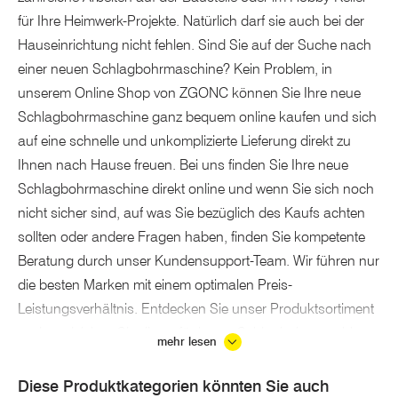
für Ihre Heimwerk-Projekte. Natürlich darf sie auch bei der
Hauseinrichtung nicht fehlen. Sind Sie auf der Suche nach
einer neuen Schlagbohrmaschine? Kein Problem, in
unserem Online Shop von ZGONC können Sie Ihre neue
Schlagbohrmaschine ganz bequem online kaufen und sich
auf eine schnelle und unkomplizierte Lieferung direkt zu
Ihnen nach Hause freuen. Bei uns finden Sie Ihre neue
Schlagbohrmaschine direkt online und wenn Sie sich noch
nicht sicher sind, auf was Sie bezüglich des Kaufs achten
sollten oder andere Fragen haben, finden Sie kompetente
Beratung durch unser Kundensupport-Team. Wir führen nur
die besten Marken mit einem optimalen Preis-
Leistungsverhältnis. Entdecken Sie unser Produktsortiment
und vergleichen Sie die verfügbaren Schlagbohrmaschinen
mehr lesen
von namhaften Marken wie EINHELL bei ZGONC. Werfen
Sie auch einen Blick auf das passende Zubehör und statten
Diese Produktkategorien könnten Sie auch