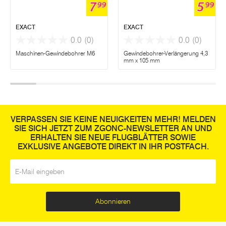
7
5
99
99
EXACT
EXACT
0.0
(0)
0.0
(0)
Maschinen-Gewindebohrer M6
Gewindebohrer-Verlängerung 4,3
mm x 105 mm
VERPASSEN SIE KEINE NEUIGKEITEN MEHR! MELDEN
SIE SICH JETZT ZUM ZGONC-NEWSLETTER AN UND
ERHALTEN SIE NEUE FLUGBLÄTTER SOWIE
EXKLUSIVE ANGEBOTE DIREKT IN IHR POSTFACH.
E-Mail
*
Abonnieren