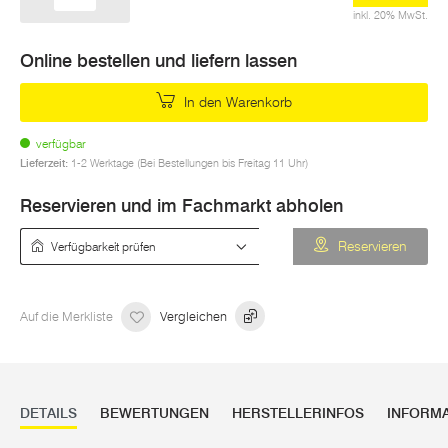
inkl. 20% MwSt.
Online bestellen und liefern lassen
In den Warenkorb
verfügbar
Lieferzeit:
1-2 Werktage (Bei Bestellungen bis Freitag 11 Uhr)
Reservieren und im Fachmarkt abholen
Verfügbarkeit prüfen
Reservieren
Auf die Merkliste
Vergleichen
DETAILS
BEWERTUNGEN
HERSTELLERINFOS
INFORM