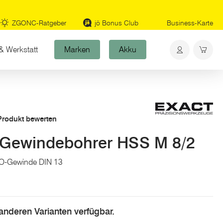
ZGONC-Ratgeber
jö Bonus Club
Business-Karte
& Werkstatt
Marken
Akku
 Produkt bewerten
Gewindebohrer HSS M 8/2
ISO-Gewinde DIN 13
n anderen Varianten verfügbar.