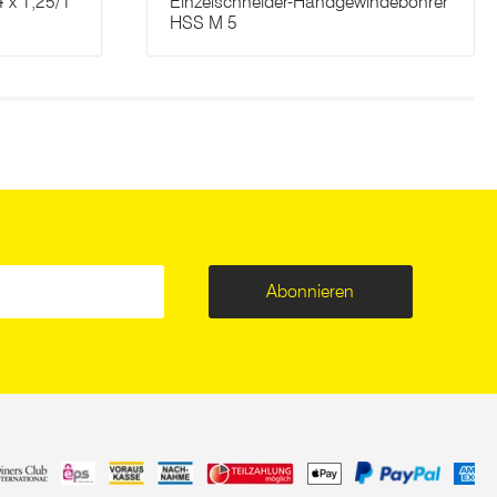
 x 1,25/1
Einzelschneider-Handgewindebohrer
HSS M 5
Abonnieren