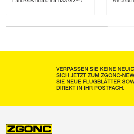
Hand-Gewindebohrer HSS G 3/4"/1
Windeisen
VERPASSEN SIE KEINE NEUI
SICH JETZT ZUM ZGONC-NE
SIE NEUE FLUGBLÄTTER SOW
DIREKT IN IHR POSTFACH.