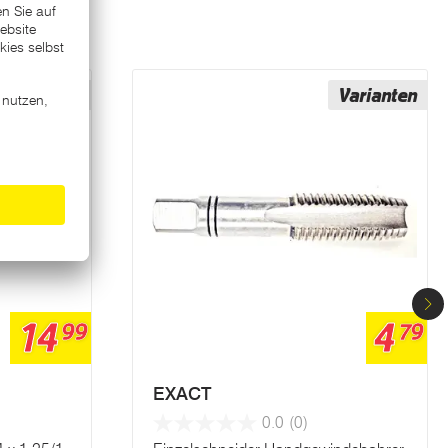
Varianten
Varianten
14
4
99
79
EXACT
0.0
(0)