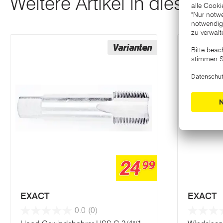
Weitere Artikel in dieser K
Varianten
24
99
EXACT
EXACT
0.0
(0)