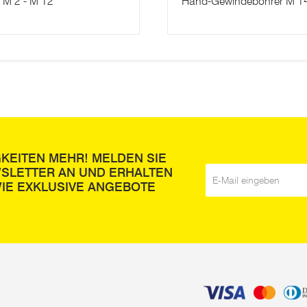
 M 2 - M 12
Hand-Gewindebohrer M 14
GKEITEN MEHR! MELDEN SIE
WSLETTER AN UND ERHALTEN
E-Mail
*
IE EXKLUSIVE ANGEBOTE