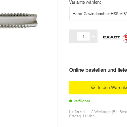
Variante wählen:
Hand-Gewindebohrer HSS M 8/
-
+
Menge
Online bestellen und lief
In den Warenk
verfügbar
Lieferzeit:
1-2 Werktage (Bei Best
Freitag 11 Uhr)