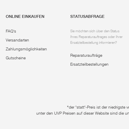
ONLINE EINKAUFEN
STATUSABFRAGE
FAQ's
Sie möchten sich über den Status
Ihres Reparaturauftrages oder Ihrer
Versandarten
Ersatzteilbestellung informieren?
Zahlungsmöglichkeiten
Reparaturaufträge
Gutscheine
Ersatzteilbestellungen
*der "statt"-Preis ist der niedrigst
unter den UVP Preisen auf dieser Website sind die u