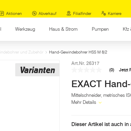
Aktionen
Abverkauf
Filialfinder
Karriere
l
Werkzeug
Haus & Strom
Pumpen
Kfz 
indebohrer und Zubehör
Hand-Gewindebohrer HSS M 8/2
Art.Nr. 26317
Varianten
(0)
Jetzt
Kein
Beurteilungswert
EXACT Hand-
Link
auf
derselben
Mittelschneider, metrisches 
Seite.
Mehr Details
Dieser Artikel ist auch i