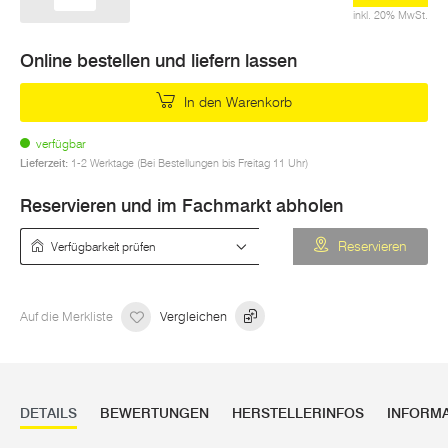
inkl. 20% MwSt.
Online bestellen und liefern lassen
In den Warenkorb
verfügbar
Lieferzeit:
1-2 Werktage (Bei Bestellungen bis Freitag 11 Uhr)
Reservieren und im Fachmarkt abholen
Verfügbarkeit prüfen
Reservieren
Auf die Merkliste
Vergleichen
DETAILS
BEWERTUNGEN
HERSTELLERINFOS
INFORM