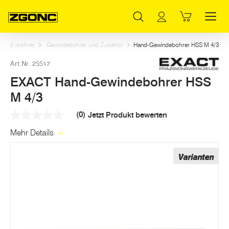
Inhaltsverzeichnis
EXACT Hand-Gewindebohrer HSS M 4/3
Weitere Artikel in dieser Kategorie
Hauptinhalt
Inhaltsverzeichnis
Hauptnavigation
n und -bohrer
Gewindebohrer und Zubehör
Hand-Gewindebohrer HSS M 4/3
Art.Nr. 25517
EXACT Hand-Gewindebohrer HSS
M 4/3
(0)
Jetzt Produkt bewerten
Kein
Beurteilungswert
Mehr Details
Link
auf
derselben
Varianten
Seite.