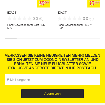
10
13
99
99
EXACT
EXACT
0.0
(0)
0.0
(0)
Hand-Gewindebohrer-Satz HSS
Hand-Gewindebohrer HSS M
M 5
18/2
VERPASSEN SIE KEINE NEUIGKEITEN MEHR! MELDEN
SIE SICH JETZT ZUM ZGONC-NEWSLETTER AN UND
ERHALTEN SIE NEUE FLUGBLÄTTER SOWIE
EXKLUSIVE ANGEBOTE DIREKT IN IHR POSTFACH.
E-Mail
*
Abonnieren