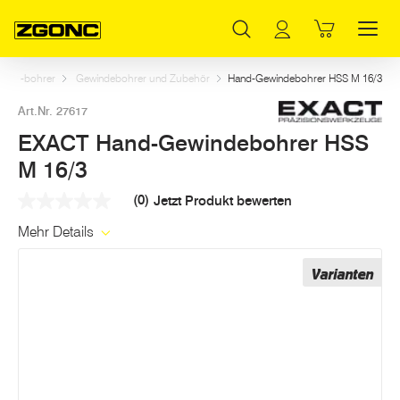
Inhaltsverzeichnis
EXACT Hand-Gewindebohrer HSS M 16/3
Weitere Artikel in dieser Kategorie
Hauptinhalt
Inhaltsverzeichnis
Hauptnavigation
und -bohrer
Gewindebohrer und Zubehör
Hand-Gewindebohrer HSS M 16/3
Art.Nr. 27617
EXACT Hand-Gewindebohrer HSS
M 16/3
(0)
Jetzt Produkt bewerten
Kein
Beurteilungswert
Mehr Details
Link
auf
derselben
Varianten
Seite.