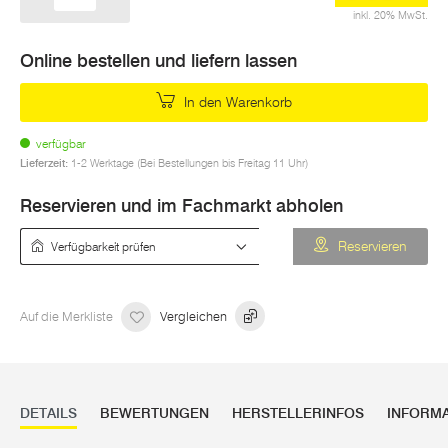
inkl. 20% MwSt.
Online bestellen und liefern lassen
In den Warenkorb
verfügbar
Lieferzeit:
1-2 Werktage (Bei Bestellungen bis Freitag 11 Uhr)
Reservieren und im Fachmarkt abholen
Verfügbarkeit prüfen
Reservieren
Auf die Merkliste
Vergleichen
DETAILS
BEWERTUNGEN
HERSTELLERINFOS
INFORM