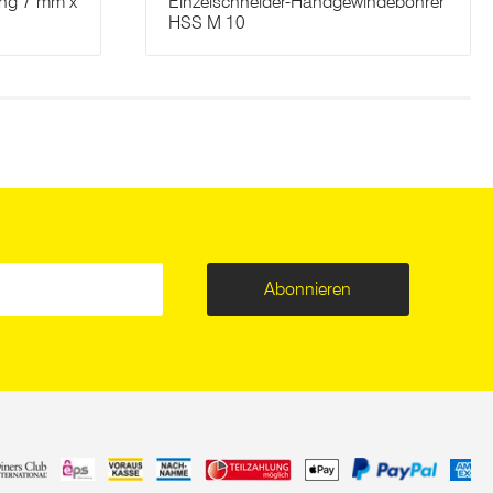
ung 7 mm x
Einzelschneider-Handgewindebohrer
HSS M 10
Abonnieren