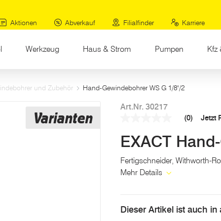
Aktionen
Abverkauf
Filialfinder
Karriere
l
Werkzeug
Haus & Strom
Pumpen
Kfz 
indebohrer und Zubehör
Hand-Gewindebohrer WS G 1/8"/2
Art.Nr. 30217
Varianten
(0)
Jetzt
Kein
Beurteilungswert
EXACT Hand-
Link
auf
derselben
Fertigschneider, Withworth-
Seite.
Mehr Details
Dieser Artikel ist auch i