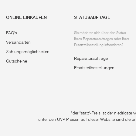
ONLINE EINKAUFEN
STATUSABFRAGE
FAQ's
Sie möchten sich über den Status
Ihres Reparaturauftrages oder Ihrer
Versandarten
Ersatzteilbestellung informieren?
Zahlungsmöglichkeiten
Reparaturaufträge
Gutscheine
Ersatzteilbestellungen
*der "statt"-Preis ist der niedrigst
unter den UVP Preisen auf dieser Website sind die u