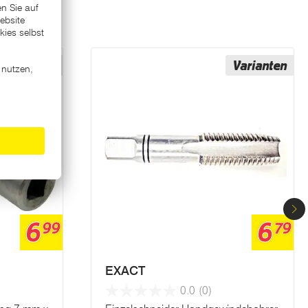
Varianten
Varianten
6
6
99
79
EXACT
0.0
(0)