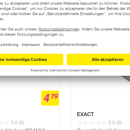
ategorie
Varianten
4
79
EXACT
0.0
(0)
0.0
(0)