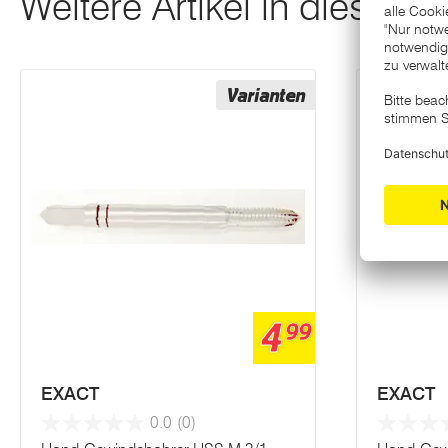
Weitere Artikel in dieser K
Varianten
4
99
EXACT
EXACT
0.0
(0)