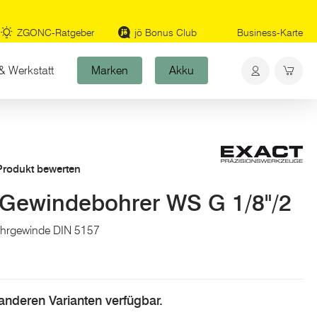
ZGONC-Ratgeber
jö Bonus Club
Business-Karte
& Werkstatt
Marken
Akku
 Produkt bewerten
Gewindebohrer WS G 1/8"/2
Rohrgewinde DIN 5157
n anderen Varianten verfügbar.