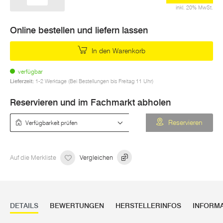
inkl. 20% MwSt.
Online bestellen und liefern lassen
In den Warenkorb
verfügbar
Lieferzeit:
1-2 Werktage (Bei Bestellungen bis Freitag 11 Uhr)
Reservieren und im Fachmarkt abholen
Verfügbarkeit prüfen
Reservieren
Auf die Merkliste
Vergleichen
DETAILS
BEWERTUNGEN
HERSTELLERINFOS
INFORM