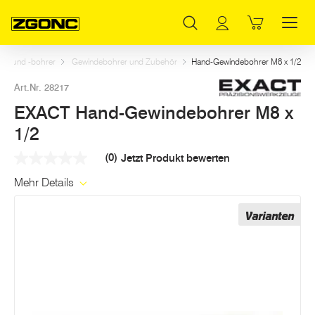
Inhaltsverzeichnis
EXACT Hand-Gewindebohrer M8 x 1/2
Weitere Artikel in dieser Kategorie
Hauptinhalt
Inhaltsverzeichnis
Hauptnavigation
en und -bohrer
Gewindebohrer und Zubehör
Hand-Gewindebohrer M8 x 1/2
Art.Nr. 28217
EXACT Hand-Gewindebohrer M8 x
1/2
(0)
Jetzt Produkt bewerten
Kein
Beurteilungswert
Mehr Details
Link
auf
derselben
Varianten
Seite.