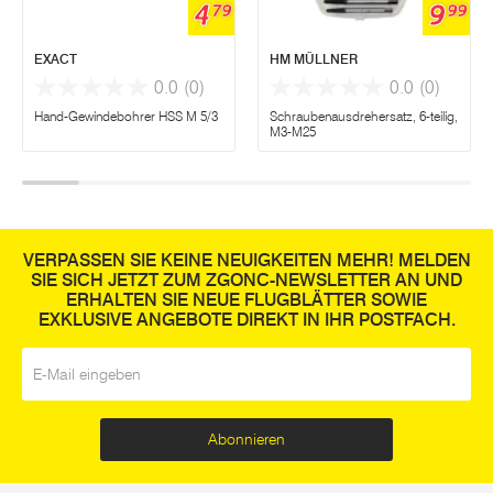
4
9
79
99
EXACT
HM MÜLLNER
0.0
(0)
0.0
(0)
Hand-Gewindebohrer HSS M 5/3
Schraubenausdrehersatz, 6-teilig,
M3-M25
VERPASSEN SIE KEINE NEUIGKEITEN MEHR! MELDEN
SIE SICH JETZT ZUM ZGONC-NEWSLETTER AN UND
ERHALTEN SIE NEUE FLUGBLÄTTER SOWIE
EXKLUSIVE ANGEBOTE DIREKT IN IHR POSTFACH.
E-Mail
*
Abonnieren