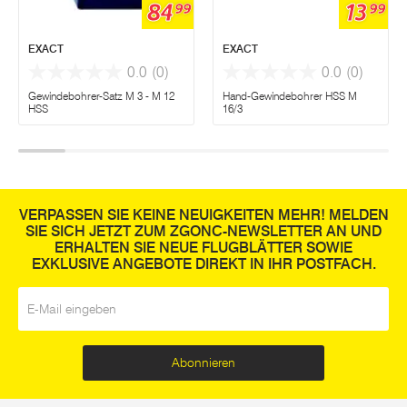
84
13
99
99
EXACT
EXACT
0.0
(0)
0.0
(0)
Gewindebohrer-Satz M 3 - M 12
Hand-Gewindebohrer HSS M
HSS
16/3
VERPASSEN SIE KEINE NEUIGKEITEN MEHR! MELDEN
SIE SICH JETZT ZUM ZGONC-NEWSLETTER AN UND
ERHALTEN SIE NEUE FLUGBLÄTTER SOWIE
EXKLUSIVE ANGEBOTE DIREKT IN IHR POSTFACH.
E-Mail
*
Abonnieren