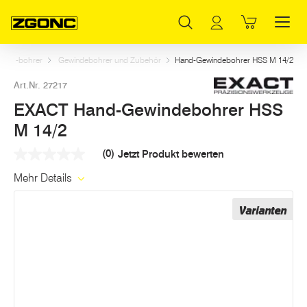
Inhaltsverzeichnis
EXACT Hand-Gewindebohrer HSS M 14/2
Weitere Artikel in dieser Kategorie
Hauptinhalt
Inhaltsverzeichnis
Hauptnavigation
und -bohrer
Gewindebohrer und Zubehör
Hand-Gewindebohrer HSS M 14/2
Art.Nr. 27217
EXACT Hand-Gewindebohrer HSS
M 14/2
(0)
Jetzt Produkt bewerten
Kein
Beurteilungswert
Mehr Details
Link
auf
derselben
Varianten
Seite.