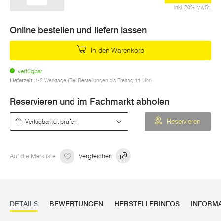
inkl. 20% MwSt.
Online bestellen und liefern lassen
In den Warenkorb
verfügbar
Lieferzeit:
1-2 Werktage (Bei Bestellungen bis Freitag 11 Uhr)
Reservieren und im Fachmarkt abholen
Verfügbarkeit prüfen
Reservieren
Auf die Merkliste
Vergleichen
DETAILS
BEWERTUNGEN
HERSTELLERINFOS
INFORM