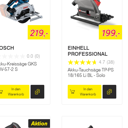
219,-
199,-
OSCH
EINHELL
PROFESSIONAL
0.0
(0)
4.7
(38)
kku-Kreissäge GKS
8V-57-2 S
Akku-Tauchsäge TP-PS
18/165 Li BL - Solo
In den
In den
Warenkorb
Warenkorb
Aktion