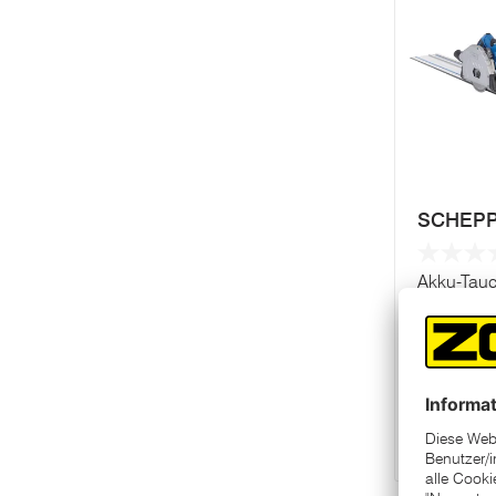
SCHEP
Akku-Tau
PL60-X - S
In 
Ware