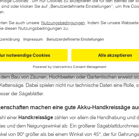
1
(Aktuell)
2
sche Akku-Handkreissäge online kaufen bei ZGONC
stelle erfordert auch die Arbeit im
Garten
das richtige Werkzeug 
tung. Neben der unverzichtbaren Kettensäge erweist sich auch d
e dem Bau von Zäunen, Hochbeeten oder Gartentischen erweist si
 Kettensäge. Dabei spielen nicht nur technische Daten eine Rolle, 
ser der Sägeblätter.
genschaften machen eine gute Akku-Handkreissäge a
ahl einer
Handkreissäge
zählen vor allem die Handhabung und die
es und dem Neigungswinkel ab. Ein größerer Sägeblattdurchmesser er
kel von 90° größer als bei einem Winkel von 45°, der für Gehrungs