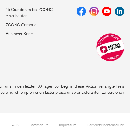
e Auswahl an
Qualitätszubehör
. Diese breite Palette an
15 Gründe um bei ZGONC
einzukaufen
ZGONC Garantie
Business-Karte
e von uns in den letzten 30 Tagen vor Beginn dieser Aktion verlangte Preis
n den monatlich erscheinenden Flugblättern, Newslettern und
nverbindlich empfohlenen Listenpreise unserer Lieferanten zu verstehen
ive Marken wie BOSCH ✓ MAKITA ✓ DEVALT ✓ EINHELL → jetzt
AGB
Datenschutz
Impressum
Barrierefreiheitserklärung