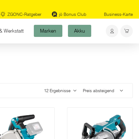
ZGONC-Ratgeber
jö Bonus Club
Business-Karte
& Werkstatt
Marken
Akku
Ergebnisse pro Seite
Sortieren