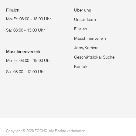
gefächertes u
Markenartikel
Filialen
Über uns
Mo-Fr: 08:00 - 18:00 Uhr
Unser Team
Weitere qu
Filialen
Sa: 08:00 - 13:00 Uhr
Kappsägen
S
Maschinenverleih
Bit-Sätze
S
Jobs/Karriere
Maschinenverleih
Geschäftslokal Suche
Bandsägen
K
Mo-Fr: 08:00 - 18:00 Uhr
Kontakt
Sa: 08:00 - 12:00 Uhr
Fräser
D
Umfassende I
Sonderprosp
Leistungssta
online bestell
Copyright © 2026 ZGONC. Alle Rechte vorbehalten.