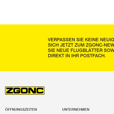
kabelbetriebe
werden, ist 
eine geringer
Überkopf-Arbe
Erwerben Sie
VERPASSEN SIE KEINE NEUI
professionell
SICH JETZT ZUM ZGONC-NE
unsere Prod
SIE NEUE FLUGBLÄTTER SOW
DIREKT IN IHR POSTFACH.
Elektrowe
Es ist wohl e
Aus einem ein
erste Grundst
und physikali
„Werkstätte f
Egal für wel
ÖFFNUNGSZEITEN
UNTERNEHMEN