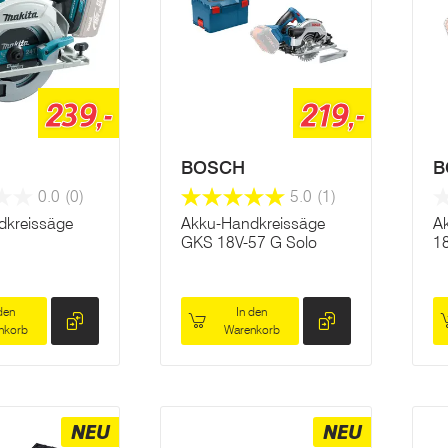
239,-
219,-
BOSCH
B
0.0
(0)
5.0
(1)
dkreissäge
Akku-Handkreissäge
A
GKS 18V-57 G Solo
1
den
In den
nkorb
Warenkorb
NEU
NEU