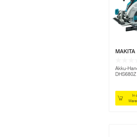
MAKITA
Akku-Han
DHS680Z
In 
Ware