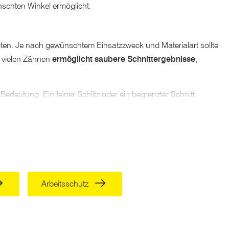
nschten Winkel ermöglicht.
beiten. Je nach gewünschtem Einsatzzweck und Materialart sollte
 vielen Zähnen
ermöglicht saubere Schnittergebnisse
,
 Bedeutung. Ein feiner Schlitz oder ein begrenzter Schnitt
ichkeit, die Schnitttiefe anzupassen, um unterschiedliche
hsel des Sägeblattes von Vorteil. Insbesondere bei Bedarf für
berücksichtigen. Ein Innensechskantschlüssel erleichtert den
Arbeitsschutz
hr 3100 Umdrehungen in der Minute. Kabelmodelle mit einem
nd beim Vergleich eminente Unterschiede bei den akku- sowie