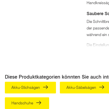
Handkreissäge
Saubere Sc
Die Schnittbr
der passende
während ein s
Die Einstellu
können eine p
Schnitttiefen
Bei der Arbei
das Schneiden
Diese Produktkategorien könnten Sie auch int
Wechsel der S
Akku-Stichsägen
Akku-Säbelsägen
Akku-Handk
Akku Kreiss
Handschuhe
1400 Watt Mo