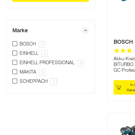
Marke
BOSCH
BOSCH
5
EINHELL
5
Akku-Krei
EINHELL PROFESSIONAL
4
BITURBO 
GC Profes
MAKITA
3
SCHEPPACH
1
In 
Ware