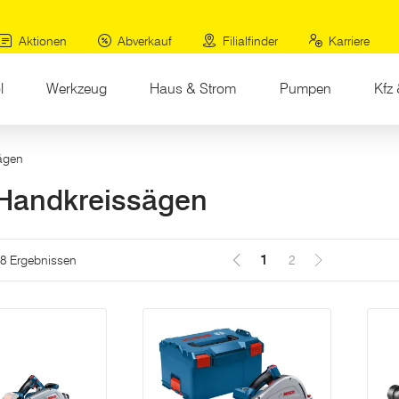
Aktionen
Abverkauf
Filialfinder
Karriere
l
Werkzeug
Haus & Strom
Pumpen
Kfz 
ägen
Handkreissägen
.
1
(Aktuell)
18 Ergebnissen
2