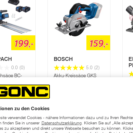
199,-
159,-
PACH
BOSCH
E
P
0.0
(0)
5.0
(2)
chsäge BC-
Akku-Kreissäge GKS
et L2
18V-51 S
A
CS
den
In den
nkorb
Warenkorb