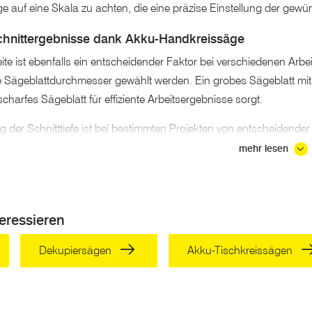
 auf eine Skala zu achten, die eine präzise Einstellung der gewü
hnittergebnisse dank Akku-Handkreissäge
eite ist ebenfalls ein entscheidender Faktor bei verschiedenen Ar
 Sägeblattdurchmesser gewählt werden. Ein grobes Sägeblatt mit
charfes Sägeblatt für effiziente Arbeitsergebnisse sorgt.
ng der Schnitttiefe ist bei bestimmten Projekten von entscheidender
räzise Einstellung erfordern. Viele Handkreissägen bieten die Mögl
mehr lesen
 zu ermöglichen.
t mit verschiedenen Materialien ist ein schneller und einfacher Wec
 von Metall ist die Kompatibilität mit speziellen Sägeblättern zu 
eressieren
ägeblätter.
Dekupiersägen
Akku-Tischkreissägen
reissäge oder mit Kabel?
ägen
bieten Motorleistungen im Rahmen von 300 Watt bei ungefä
tor schaffen hingegen ca. 5500 Umdrehungen je Minute. Somit si