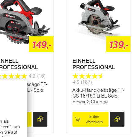
149,-
139,-
INHELL
EINHELL
ROFESSIONAL
PROFESSIONAL
4.9
(16)
4.6
(187)
kku-Handkreissäge TP-
 18/165 Li BL - Solo
Akku-Handkreissäge TP-
CS 18/190 Li BL Solo,
Power X-Change
In den
In den
Warenkorb
Warenkorb