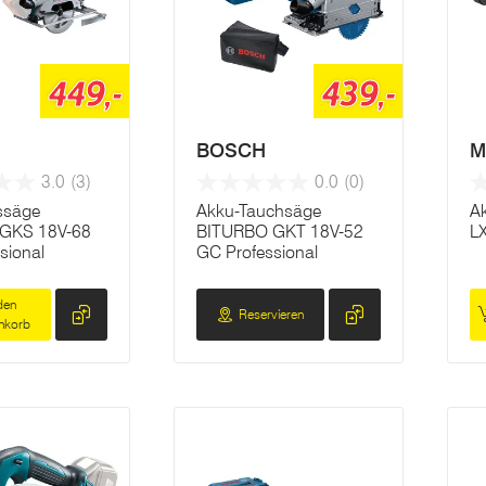
449,-
439,-
BOSCH
M
3.0
(3)
0.0
(0)
ssäge
Akku-Tauchsäge
A
GKS 18V-68
BITURBO GKT 18V-52
L
sional
GC Professional
den
Reservieren
nkorb