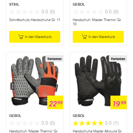
STIHL
GEBOL
0.0
(0)
0.0
(0)
Schnittschutz-Handschuhe Gr. 11
Handschuh "Master Thermo" Gr.
10
In den Warenkorb
In den Warenkorb
Varianten
Varianten
22
19
99
99
GEBOL
GEBOL
0.0
(0)
5.0
(1)
Handschuh "Master Thermo" Gr.
Handschuhe Master Allround Gr.