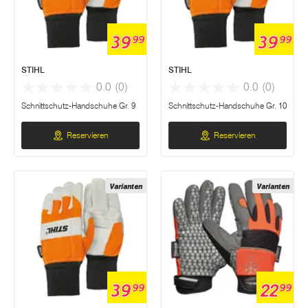
39
39
99
99
STIHL
STIHL
0.0
(0)
0.0
(0)
Schnittschutz-Handschuhe Gr. 9
Schnittschutz-Handschuhe Gr. 10
Reservieren
Reservieren
Varianten
Varianten
39
22
99
99