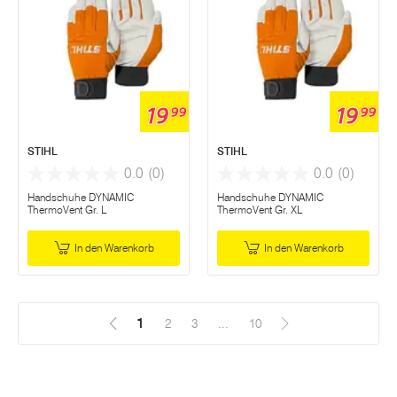
19
19
99
99
STIHL
STIHL
0.0
(0)
0.0
(0)
Handschuhe DYNAMIC
Handschuhe DYNAMIC
ThermoVent Gr. L
ThermoVent Gr. XL
In den Warenkorb
In den Warenkorb
1
(Aktuell)
2
3
...
10