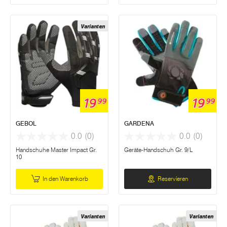
Varianten
19
19
99
99
GEBOL
GARDENA
0.0
(0)
0.0
(0)
Handschuhe Master Impact Gr.
Geräte-Handschuh Gr. 9/L
10
In den Warenkorb
Reservieren
Varianten
Varianten