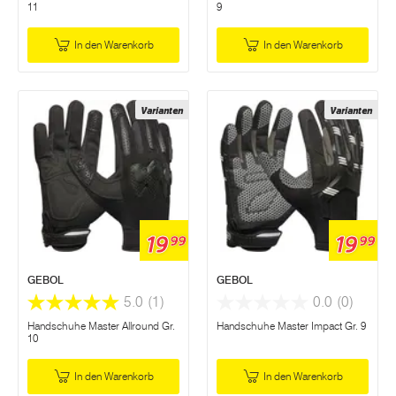
11
9
In den Warenkorb
In den Warenkorb
Varianten
Varianten
19
19
99
99
GEBOL
GEBOL
5.0
(1)
0.0
(0)
Handschuhe Master Allround Gr.
Handschuhe Master Impact Gr. 9
10
In den Warenkorb
In den Warenkorb