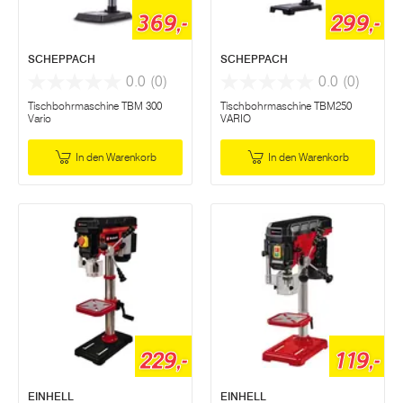
369,-
299,-
SCHEPPACH
SCHEPPACH
0.0
(0)
0.0
(0)
Tischbohrmaschine TBM 300
Tischbohrmaschine TBM250
Vario
VARIO
In den Warenkorb
In den Warenkorb
229,-
119,-
EINHELL
EINHELL