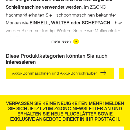
Schleifmaschine verwendet werden.
Im ZGONC
Fachmarkt erhalten Sie Tischbohrmaschinen bekannter
Marken wie
EINHELL, WALTER oder SCHEPPACH
– hier
werden Sie immer fündig. Weitere Geräte wie Multischleifer
oder Fräsen von Dremel finden Sie natürlich auch in
mehr lesen
unserem Sortiment. Inklusive fünf Jahre Garantie auf alle
Geräte und Maschinen!
Diese Produktkategorien könnten Sie auch
interessieren
Wofür werden Säulen- und
Tischbohrmaschinen verwendet?
Akku-Bohrmaschinen und Akku-Bohrschrauber
Ak
Wie der Name es schon verrät, wird eine
Tischbohrmaschine auf einer Werkbank oder einem
Werktisch montiert.
Verschraubt mit dem Untergrund,
VERPASSEN SIE KEINE NEUIGKEITEN MEHR! MELDEN
gewährleistet die Konstruktion eine sehr
hohe Stabilität.
SIE SICH JETZT ZUM ZGONC-NEWSLETTER AN UND
ERHALTEN SIE NEUE FLUGBLÄTTER SOWIE
Eine Säulenbohrmaschine ist oft freistehend, aber viel
EXKLUSIVE ANGEBOTE DIREKT IN IHR POSTFACH.
höher, sodass sie für größere Materialstücke verwendet
E-Mail
*