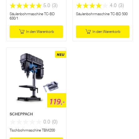
5.0
(3)
4.0
(3)
Säulenbohrmaschine TC-BD
Säulenbohrmaschine TC-BD 500
630/1
In den Warenkorb
In den Warenkorb
NEU
119,-
SCHEPPACH
0.0
(0)
Tischbohrmaschine TBM200