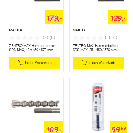
179,-
129,-
MAKITA
MAKITA
0.0
(0)
0.0
(0)
ZENTRO MAX Hammerbohrer,
ZENTRO MAX Hammerbohrer,
SDS-MAX, 40 x 450 / 570 mm
SDS-MAX, 35 x 450 / 570 mm
In den Warenkorb
In den Warenkorb
109,-
99
99