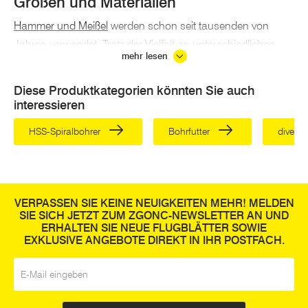
Größen und Materialien
Hammer und Meißel
werden schon seit tausenden von
Jahren verwendet. Trotz der Vielfalt an unterschiedlichen
mehr lesen
Typen von Meißel bleibt die grundsätzliche Verwendung
gleich. Das Werkzeug verfügt über eine
markante
Diese Produktkategorien könnten Sie auch
Schneide, die speziell zum Schnitzen und Schneiden
interessieren
von harten Materialien wie Holz, Stein und Metall
HSS-Spiralbohrer
Bohrfutter
divers
entwickelt wurde
. Meißel sind Schlüsselkomponenten in
vielen Werkstätten und Werkzeugsätzen und sie werden am
häufigsten in Holzbearbeitungs- und
Mauerwerksanwendungen von Profis und Bastlern
VERPASSEN SIE KEINE NEUIGKEITEN MEHR! MELDEN
gleichermaßen verwendet. Sie können aus
SIE SICH JETZT ZUM ZGONC-NEWSLETTER AN UND
ERHALTEN SIE NEUE FLUGBLÄTTER SOWIE
unterschiedlichen Materialien hergestellt werden, darunter
EXKLUSIVE ANGEBOTE DIREKT IN IHR POSTFACH.
Chrom, Vanadium, Stahl und geschmiedeter Stahl.
E-Mail
*
Erhältlich in verschiedenen Größen, von feinen
Gravurklingen bis hin zu großen Flachmeißeln, die zum
Spalten großer Ziegel oder Metalle verwendet werden.