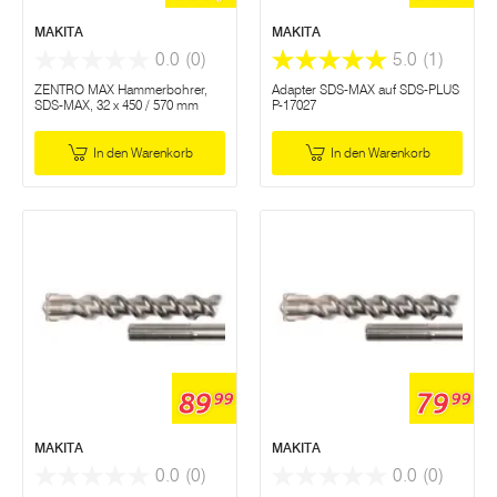
MAKITA
MAKITA
0.0
(0)
5.0
(1)
ZENTRO MAX Hammerbohrer,
Adapter SDS-MAX auf SDS-PLUS
SDS-MAX, 32 x 450 / 570 mm
P-17027
In den Warenkorb
In den Warenkorb
89
79
99
99
MAKITA
MAKITA
0.0
(0)
0.0
(0)