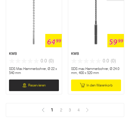
64
59
99
99
KWB
KWB
0.0
(0)
0.0
(0)
SDS Max Hammerbohrer, Ø 22 x
SDS max Hammerbohrer, Ø 24.0
540 mm
mm, 400 x 520 mm
Reservieren
In den Warenkorb
1
(Aktuell)
2
3
4