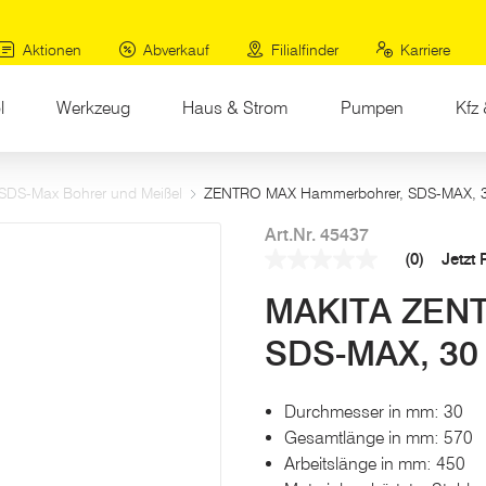
Aktionen
Abverkauf
Filialfinder
Karriere
l
Werkzeug
Haus & Strom
Pumpen
Kfz 
SDS-Max Bohrer und Meißel
ZENTRO MAX Hammerbohrer, SDS-MAX, 30
Art.Nr. 45437
(0)
Jetzt
Kein
Beurteilungswert
MAKITA ZENT
Link
auf
derselben
SDS-MAX, 30 
Seite.
Durchmesser in mm: 30
Gesamtlänge in mm: 570
Arbeitslänge in mm: 450