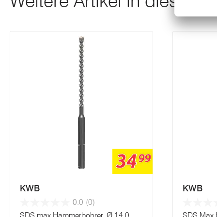
Weitere Artikel in dieser K
34
99
KWB
KWB
0.0
(0)
SDS max Hammerbohrer, Ø 14.0
SDS Max 