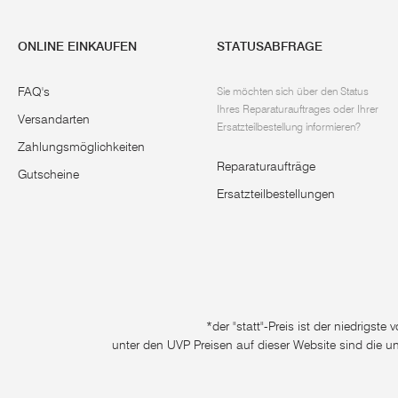
ONLINE EINKAUFEN
STATUSABFRAGE
FAQ's
Sie möchten sich über den Status
Ihres Reparaturauftrages oder Ihrer
Versandarten
Ersatzteilbestellung informieren?
Zahlungsmöglichkeiten
Reparaturaufträge
Gutscheine
Ersatzteilbestellungen
*der "statt"-Preis ist der niedrigst
unter den UVP Preisen auf dieser Website sind die u