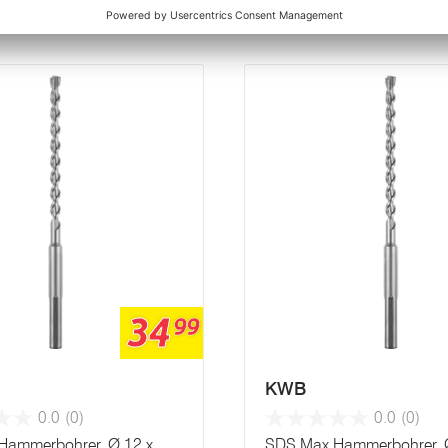
ategorie
34
99
KWB
0.0
(0)
0.0
(0)
Hammerbohrer, Ø 12 x
SDS Max Hammerbohrer, 