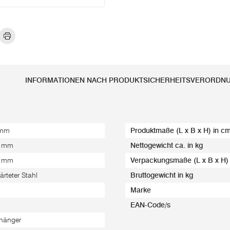
INFORMATIONEN NACH PRODUKTSICHERHEITSVERORDN
 mm
Produktmaße (L x B x H) in c
0 mm
Nettogewicht ca. in kg
0 mm
Verpackungsmaße (L x B x H)
ärteter Stahl
Bruttogewicht in kg
Marke
EAN-Code/s
hänger