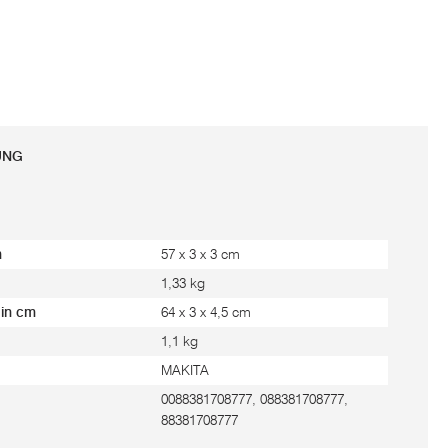
UNG
m
57 x 3 x 3 cm
1,33 kg
 in cm
64 x 3 x 4,5 cm
1,1 kg
MAKITA
0088381708777, 088381708777,
88381708777