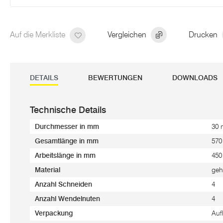
Auf die Merkliste
Vergleichen
Drucken
DETAILS
BEWERTUNGEN
DOWNLOADS
Technische Details
Durchmesser in mm
30
Gesamtlänge in mm
57
Arbeitslänge in mm
45
Material
geh
Anzahl Schneiden
4
Anzahl Wendelnuten
4
Verpackung
Auf