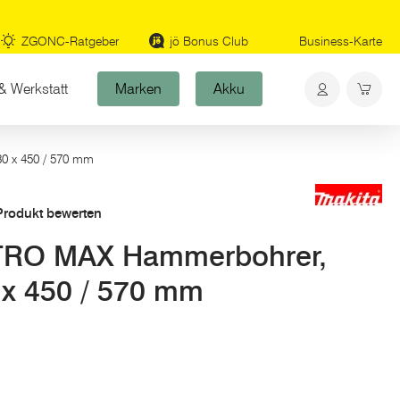
ZGONC-Ratgeber
jö Bonus Club
Business-Karte
& Werkstatt
Marken
Akku
 x 450 / 570 mm
 Produkt bewerten
RO MAX Hammerbohrer,
x 450 / 570 mm