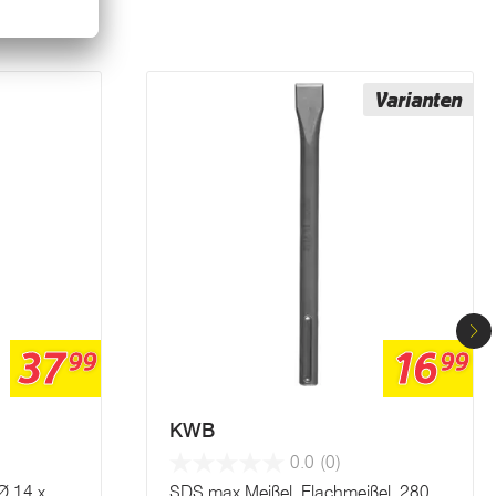
Varianten
37
16
99
99
KWB
0.0
(0)
Ø 14 x
SDS max Meißel, Flachmeißel, 280