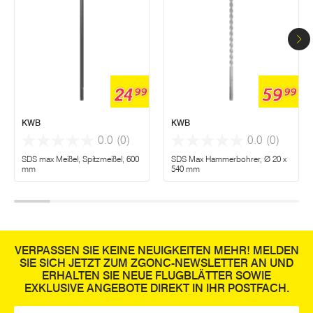
24
59
99
99
KWB
KWB
0.0
(0)
0.0
(0)
SDS max Meißel, Spitzmeißel, 600
SDS Max Hammerbohrer, Ø 20 x
mm
540 mm
VERPASSEN SIE KEINE NEUIGKEITEN MEHR! MELDEN
SIE SICH JETZT ZUM ZGONC-NEWSLETTER AN UND
ERHALTEN SIE NEUE FLUGBLÄTTER SOWIE
EXKLUSIVE ANGEBOTE DIREKT IN IHR POSTFACH.
E-Mail
*