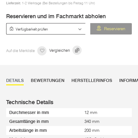
Lieferzeit:
1-2 Werktage (Bei Bestellungen bis Freitag 11 Uhr)
Reservieren und im Fachmarkt abholen
Verfügbarkeit prüfen
Reservieren
Auf die Merkliste
Vergleichen
DETAILS
BEWERTUNGEN
HERSTELLERINFOS
INFORM
Technische Details
Durchmesser in mm
12 mm
Gesamtlänge in mm
340 mm
Arbeitslänge in mm
200 mm