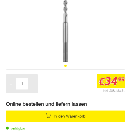
34
€
99
-
+
Menge
inkl. 20% MwSt.
Online bestellen und liefern lassen
In den Warenkorb
verfügbar