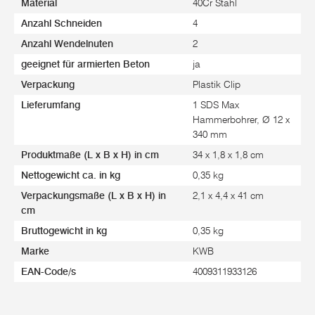
Material
40Cr Stahl
Anzahl Schneiden
4
Anzahl Wendelnuten
2
geeignet für armierten Beton
ja
Verpackung
Plastik Clip
Lieferumfang
1 SDS Max
Hammerbohrer, Ø 12 x
340 mm
Produktmaße (L x B x H) in cm
34 x 1,8 x 1,8 cm
Nettogewicht ca. in kg
0,35 kg
Verpackungsmaße (L x B x H) in
2,1 x 4,4 x 41 cm
cm
Bruttogewicht in kg
0,35 kg
Marke
KWB
EAN-Code/s
4009311933126