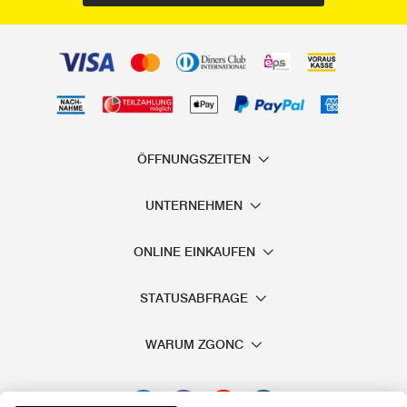
Anwendungsgebiete von
Exzenterschleifer und Zubehör
Der Exzenterschleifer ist der Allrounder unter den
Schleifgeräten
. Mit dem passenden Exzenterschleifer
Zubehör können Sie Ihn für folgende Werkstücke und
Materialien verwenden:
ÖFFNUNGSZEITEN
Holz
Kunststoffe
UNTERNEHMEN
Metall
, zum Beispiel auch an Karosserieteilen oder bei
ONLINE EINKAUFEN
der Auto-Politur
Wände (Putz, aber auch Rigips im Trockenbau)
STATUSABFRAGE
Beton
Je nachdem, welche Schleifteller zu Exzenterschleifer Sie
WARUM ZGONC
verwenden, können Sie außerdem unterschiedliche Arbeiten
damit durchführen: