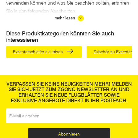
verwenden können und was Sie beachten sollten, erfahren
Sie in den folgenden Abschnitten.
mehr lesen
Der Exzenterschleifer und seine
Funktionsweise
Diese Produktkategorien könnten Sie auch
interessieren
Bei Schleifgeräten unterscheidet man zwischen Schwing-
und Rotationsbewegungen. Exzenterschleifer verbinden
Exzenterschleifer elektrisch
Zubehör zu Exzenterschl
beides gekonnt miteinander. So erreichen sie ein besonders
sauberes Schleifergebnis
: Weil sie durch die Verbindung
zweiter Bewegungsmechanismen stets neue Schleifbahnen
fahren, können Sie damit besonders gleichmäßige
VERPASSEN SIE KEINE NEUIGKEITEN MEHR! MELDEN
SIE SICH JETZT ZUM ZGONC-NEWSLETTER AN UND
Oberflächen schaffen.
ERHALTEN SIE NEUE FLUGBLÄTTER SOWIE
EXKLUSIVE ANGEBOTE DIREKT IN IHR POSTFACH.
Die Arbeit mit dem Exzenterschleifer erfordert jedoch eine
E-Mail
*
geübte Hand. Es steht außer Frage, dass Exzenterschleifer
Werkzeug für Profis sind. Doch die Vorteile sind überragend,
weshalb sich die Übung lohnt.
Abonnieren