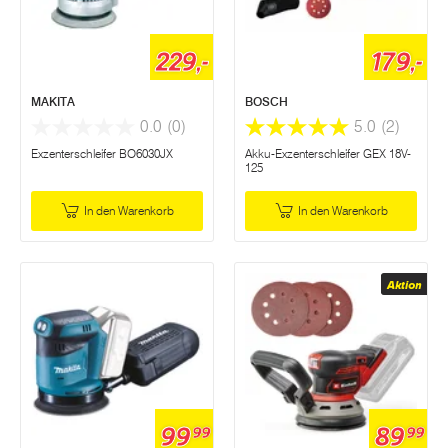
229,-
179,-
MAKITA
BOSCH
0.0
(0)
5.0
(2)
Exzenterschleifer BO6030JX
Akku-Exzenterschleifer GEX 18V-
125
In den Warenkorb
In den Warenkorb
Aktion
99
89
99
99