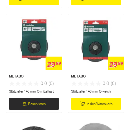
29
29
99
99
METABO
METABO
0.0
(0)
0.0
(0)
Stützteller 146 mm Ø mittelhart
Stützteller 146 mm Ø weich
Reservieren
In den Warenkorb