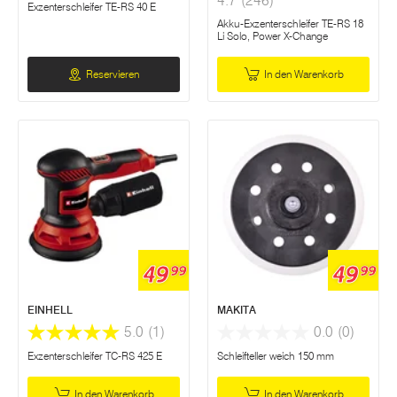
4.7
(246)
Exzenterschleifer TE-RS 40 E
Akku-Exzenterschleifer TE-RS 18
Li Solo, Power X-Change
Reservieren
In den Warenkorb
49
49
99
99
EINHELL
MAKITA
5.0
(1)
0.0
(0)
Exzenterschleifer TC-RS 425 E
Schleifteller weich 150 mm
In den Warenkorb
In den Warenkorb