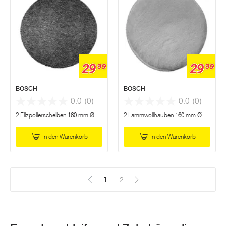
29
29
99
99
BOSCH
BOSCH
0.0
(0)
0.0
(0)
2 Filzpolierscheiben 160 mm Ø
2 Lammwollhauben 160 mm Ø
In den Warenkorb
In den Warenkorb
1
(Aktuell)
2