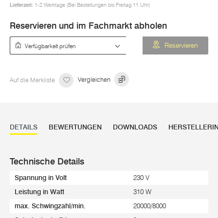
Lieferzeit:
1-2 Werktage (Bei Bestellungen bis Freitag 11 Uhr)
Reservieren und im Fachmarkt abholen
Verfügbarkeit prüfen
Reservieren
Auf die Merkliste
Vergleichen
DETAILS
BEWERTUNGEN
DOWNLOADS
HERSTELLERI
Technische Details
Spannung in Volt
230 V
Leistung in Watt
310 W
max. Schwingzahl/min.
20000/8000