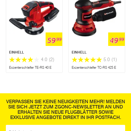
59
49
99
99
EINHELL
EINHELL
4.0
(2)
5.0
(1)
Exzenterschleifer TE-RS 40 E
Exzenterschleifer TC-RS 425 E
VERPASSEN SIE KEINE NEUIGKEITEN MEHR! MELDEN
SIE SICH JETZT ZUM ZGONC-NEWSLETTER AN UND
ERHALTEN SIE NEUE FLUGBLÄTTER SOWIE
EXKLUSIVE ANGEBOTE DIREKT IN IHR POSTFACH.
E-Mail
*