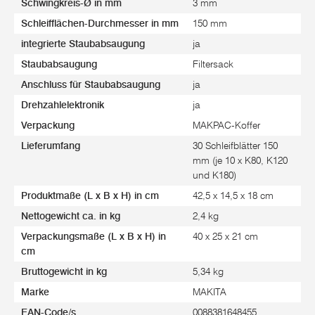
Schwingkreis-Ø in mm
3 mm
Schleifflächen-Durchmesser in mm
150 mm
integrierte Staubabsaugung
ja
Staubabsaugung
Filtersack
Anschluss für Staubabsaugung
ja
Drehzahlelektronik
ja
Verpackung
MAKPAC-Koffer
Lieferumfang
30 Schleifblätter 150
mm (je 10 x K80, K120
und K180)
Produktmaße (L x B x H) in cm
42,5 x 14,5 x 18 cm
Nettogewicht ca. in kg
2,4 kg
Verpackungsmaße (L x B x H) in
40 x 25 x 21 cm
cm
Bruttogewicht in kg
5,34 kg
Marke
MAKITA
EAN-Code/s
0088381648455,