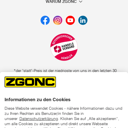
WARUM ZGONC
*der "statt"-Preis ist der niedrigste von uns in den letzten 30
Tagen vor Beginn dieser Aktion verlangte Preis
unter den UVP Preisen auf dieser Website sind die
unverbindlich empfohlenen Listenpreise unserer Lieferanten
zu verstehen
AGB
Datenschutz
Impressum
Barrierefreiheitserklärung
Copyright © 2026 ZGONC. Alle Rechte vorbehalten.