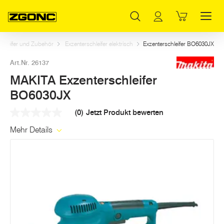
Inhaltsverzeichnis
MAKITA Exzenterschleifer BO6030JX
Dazu passt
Weitere Artikel in dieser Kategorie
Hauptinhalt
Inhaltsverzeichnis
Hauptnavigation
chleifer und Zubehör
Exzenterschleifer elektrisch
Exzenterschleifer BO6030JX
Art.Nr. 26137
MAKITA Exzenterschleifer
BO6030JX
(0)
Jetzt Produkt bewerten
Kein
Beurteilungswert
Mehr Details
Link
auf
derselben
Seite.