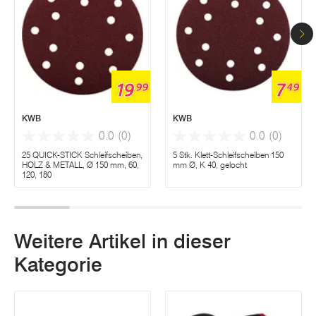
19
7
99
49
KWB
KWB
0.0
(0)
0.0
(0)
25 QUICK-STICK Schleifscheiben,
5 Stk. Klett-Schleifscheiben 150
HOLZ & METALL, Ø 150 mm, 60,
mm Ø, K 40, gelocht
120, 180
Weitere Artikel in dieser
Kategorie