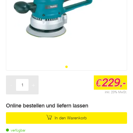
229,-
€
-
+
Menge
inkl. 20% MwSt.
Online bestellen und liefern lassen
In den Warenkorb
verfügbar