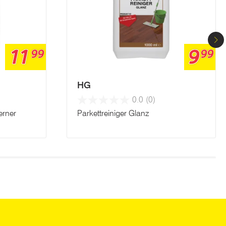
11
9
99
99
HG
0.0
(0)
erner
Parkettreiniger Glanz