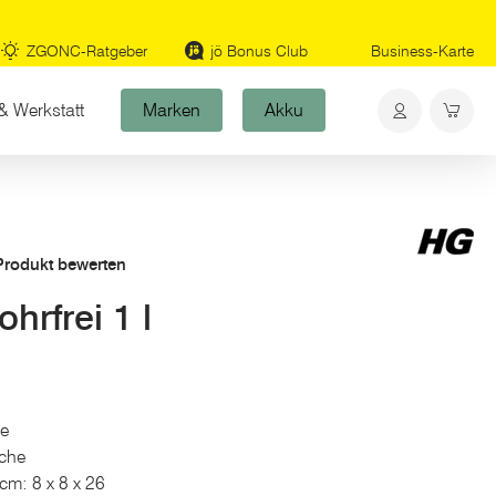
ZGONC-Ratgeber
jö Bonus Club
Business-Karte
& Werkstatt
Marken
Akku
 Produkt bewerten
rfrei 1 l
e
sche
cm: 8 x 8 x 26