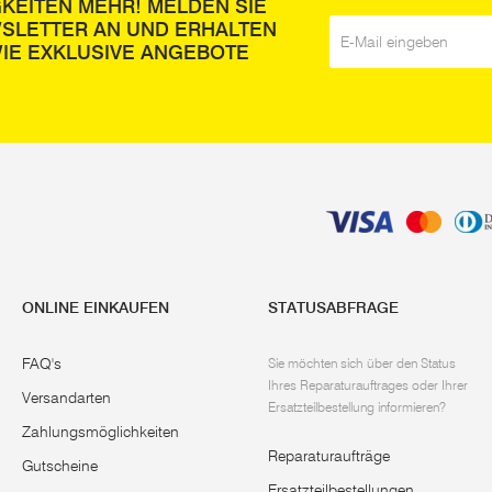
GKEITEN MEHR! MELDEN SIE
WSLETTER AN UND ERHALTEN
E-Mail
*
IE EXKLUSIVE ANGEBOTE
ONLINE EINKAUFEN
STATUSABFRAGE
FAQ's
Sie möchten sich über den Status
Ihres Reparaturauftrages oder Ihrer
Versandarten
Ersatzteilbestellung informieren?
Zahlungsmöglichkeiten
Reparaturaufträge
Gutscheine
Ersatzteilbestellungen