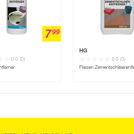
7
99
HG
0.0
(0)
0.0
(0)
ntferner
Fliesen Zementschleierentf