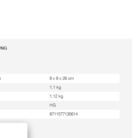
UNG
m
8 x 8 x 26 cm
1,1 kg
1,12 kg
HG
8711577135614