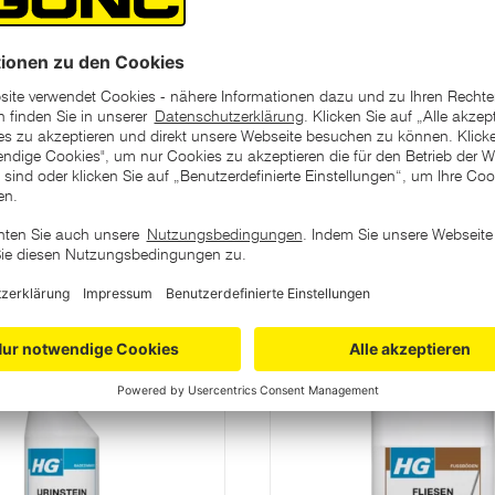
h Fett und Nahrungsreste,
ollkommen biologisch
ategorie