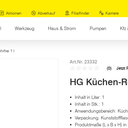
Aktionen
Abverkauf
Filialfinder
Karriere
l
Werkzeug
Haus & Strom
Pumpen
Kfz 
rfrei 1 l
Art.Nr. 23332
(0)
Jetzt
Kein
Beurteilungswert
HG Küchen-Roh
Link
auf
derselben
Seite.
Inhalt in Liter: 1
Inhalt in Stk.: 1
Anwendungsbereich: Küch
Verpackung: Kunststofffla
Produktmaße (L x B x H) in 