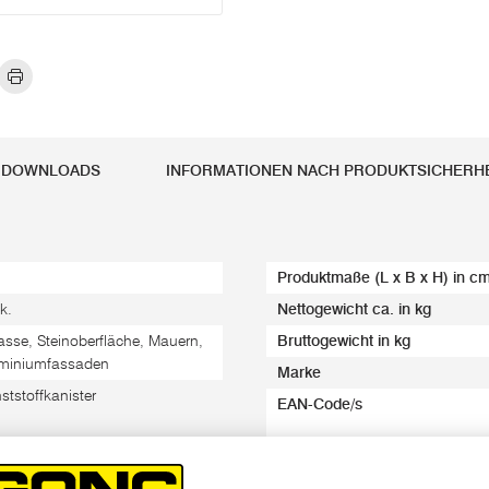
DOWNLOADS
INFORMATIONEN NACH PRODUKTSICHER
Produktmaße (L x B x H) in c
k.
Nettogewicht ca. in kg
rasse, Steinoberfläche, Mauern,
Bruttogewicht in kg
miniumfassaden
Marke
ststoffkanister
EAN-Code/s