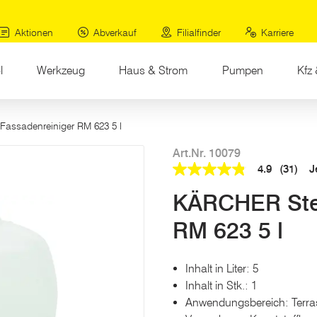
Aktionen
Abverkauf
Filialfinder
Karriere
l
Werkzeug
Haus & Strom
Pumpen
Kfz 
 Fassadenreiniger RM 623 5 l
Art.Nr. 10079
4.9
(31)
J
4.9
out
KÄRCHER Stei
of
5
stars,
RM 623 5 l
average
rating
value.
Read
Inhalt in Liter: 5
31
Inhalt in Stk.: 1
Reviews.
Link
Anwendungsbereich: Terras
auf