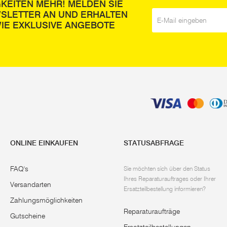
GKEITEN MEHR! MELDEN SIE
WSLETTER AN UND ERHALTEN
E-Mail
*
IE EXKLUSIVE ANGEBOTE
ONLINE EINKAUFEN
STATUSABFRAGE
FAQ's
Sie möchten sich über den Status
Ihres Reparaturauftrages oder Ihrer
Versandarten
Ersatzteilbestellung informieren?
Zahlungsmöglichkeiten
Reparaturaufträge
Gutscheine