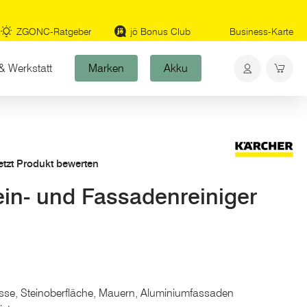
ZGONC-Ratgeber
jö Bonus Club
Business-Karte
& Werkstatt
Marken
Akku
etzt Produkt bewerten
n- und Fassadenreiniger
se, Steinoberfläche, Mauern, Aluminiumfassaden