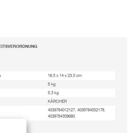
HEITSVERORDNUNG
m
18,5 x 14 x 23,5 cm
5 kg
5,3 kg
KÄRCHER
4039784012127, 4039784052178,
4039784359680