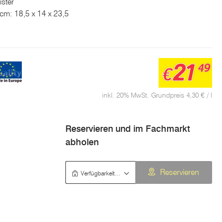
ster
 cm: 18,5 x 14 x 23,5
21
49
€
inkl. 20% MwSt. Grundpreis 4,30 € / l
Reservieren und im Fachmarkt
abholen
Verfügbarkeit prüfen
Reservieren