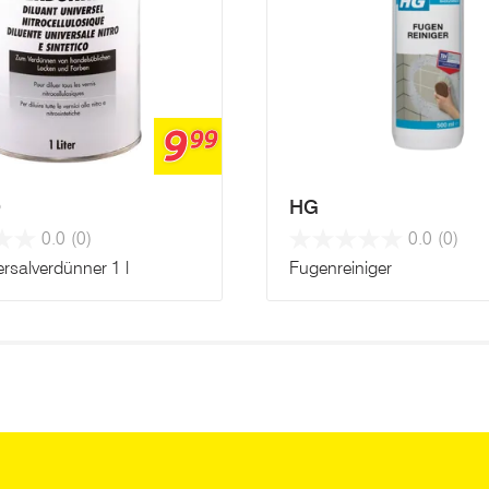
9
99
O
HG
0.0
(0)
0.0
(0)
ersalverdünner 1 l
Fugenreiniger