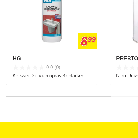
8
99
HG
PREST
0.0
(0)
Kalkweg Schaumspray 3x stärker
Nitro-Univ