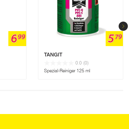
6
5
99
79
TANGIT
0.0
(0)
Spezial-Reiniger 125 ml