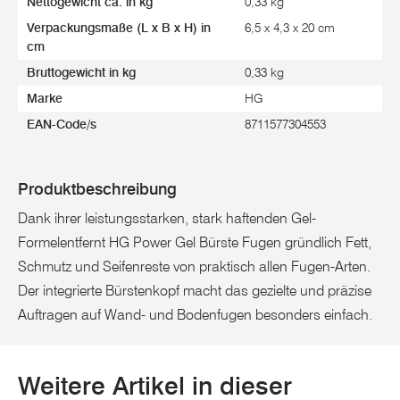
Nettogewicht ca. in kg
0,33 kg
Verpackungsmaße (L x B x H) in
6,5 x 4,3 x 20 cm
cm
Bruttogewicht in kg
0,33 kg
Marke
HG
EAN-Code/s
8711577304553
Produktbeschreibung
Dank ihrer leistungsstarken, stark haftenden Gel-
Formelentfernt HG Power Gel Bürste Fugen gründlich Fett,
Schmutz und Seifenreste von praktisch allen Fugen-Arten.
Der integrierte Bürstenkopf macht das gezielte und präzise
Auftragen auf Wand- und Bodenfugen besonders einfach.
Weitere Artikel in dieser