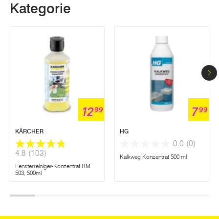
Kategorie
12
7
99
99
KÄRCHER
HG
0.0
(0)
4.8
(103)
Kalkweg Konzentrat 500 ml
Fensterreiniger-Konzentrat RM
503, 500ml