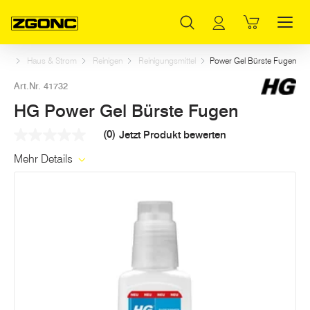
Inhaltsverzeichnis
HG Power Gel Bürste Fugen
Weitere Artikel in dieser Kategorie
Hauptinhalt
Inhaltsverzeichnis
Hauptnavigation
tart
Haus & Strom
Reinigen
Reinigungsmittel
Power Gel Bürste Fugen
Art.Nr. 41732
HG Power Gel Bürste Fugen
(0)
Jetzt Produkt bewerten
Kein
Beurteilungswert
Mehr Details
Link
auf
derselben
Seite.