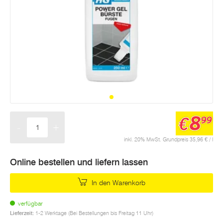
8
€
99
-
+
Menge
inkl. 20% MwSt. Grundpreis 35,96 € / l
Online bestellen und liefern lassen
In den Warenkorb
verfügbar
Lieferzeit:
1-2 Werktage (Bei Bestellungen bis Freitag 11 Uhr)