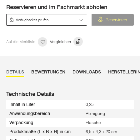
Reservieren und im Fachmarkt abholen
Verfügbarkeit prüfen
Reservieren
Auf die Merkliste
Vergleichen
DETAILS
BEWERTUNGEN
DOWNLOADS
HERSTELLERI
Technische Details
Inhalt in Liter
0,25 l
Anwendungsbereich
Reinigung
Verpackung
Flasche
Produktmaße (L x B x H) in cm
6,5 x 4,3 x 20 cm