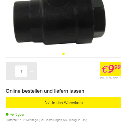
9
€
99
-
+
Menge
inkl. 20% MwSt.
Online bestellen und liefern lassen
In den Warenkorb
verfügbar
Lieferzeit:
1-2 Werktage (Bei Bestellungen bis Freitag 11 Uhr)