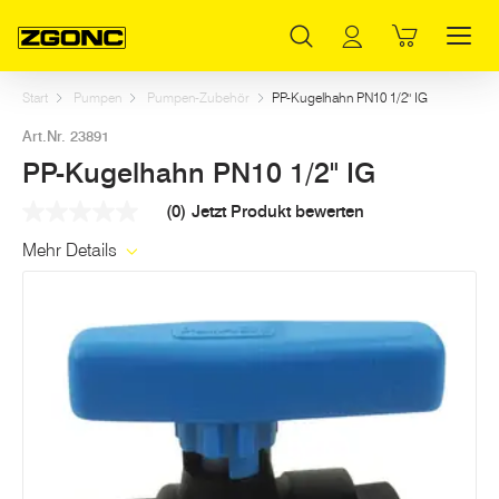
Inhaltsverzeichnis
PP-Kugelhahn PN10 1/2" IG
Weitere Artikel in dieser Kategorie
Hauptinhalt
Inhaltsverzeichnis
Hauptnavigation
Start
Pumpen
Pumpen-Zubehör
PP-Kugelhahn PN10 1/2" IG
Art.Nr. 23891
PP-Kugelhahn PN10 1/2" IG
(0)
Jetzt Produkt bewerten
Kein
Beurteilungswert
Mehr Details
Link
auf
derselben
Seite.