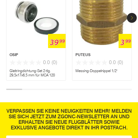
39
3
99
99
OSIP
PUTEUS
0.0
(0)
0.0
(0)
Gleitringdichtung-Set 2-tlg.
Messing-Doppelnippel 1/2"
29,5x17x6,5 mm für MCA 120
VERPASSEN SIE KEINE NEUIGKEITEN MEHR! MELDEN
SIE SICH JETZT ZUM ZGONC-NEWSLETTER AN UND
ERHALTEN SIE NEUE FLUGBLÄTTER SOWIE
EXKLUSIVE ANGEBOTE DIREKT IN IHR POSTFACH.