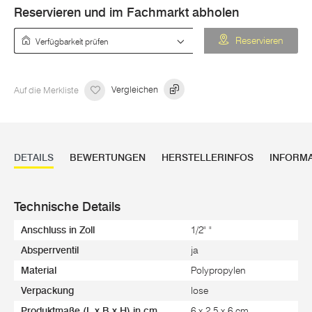
Reservieren und im Fachmarkt abholen
Verfügbarkeit prüfen
Reservieren
Auf die Merkliste
Vergleichen
DETAILS
BEWERTUNGEN
HERSTELLERINFOS
INFORM
Technische Details
Anschluss in Zoll
1/2" "
Absperrventil
ja
Material
Polypropylen
Verpackung
lose
Produktmaße (L x B x H) in cm
6 x 2,5 x 6 cm