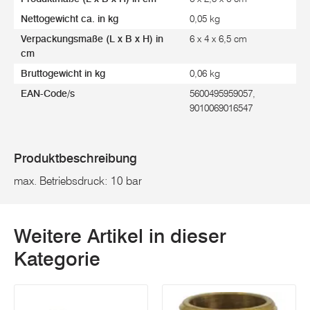
Nettogewicht ca. in kg
0,05 kg
Verpackungsmaße (L x B x H) in
6 x 4 x 6,5 cm
cm
Bruttogewicht in kg
0,06 kg
EAN-Code/s
5600495959057,
9010069016547
Produktbeschreibung
max. Betriebsdruck: 10 bar
Weitere Artikel in dieser
Kategorie