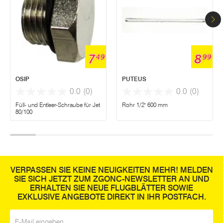
7
8
49
99
OSIP
PUTEUS
0.0
(0)
0.0
(0)
Füll- und Entleer-Schraube für Jet
Rohr 1/2" 600 mm
80/100
VERPASSEN SIE KEINE NEUIGKEITEN MEHR! MELDEN
SIE SICH JETZT ZUM ZGONC-NEWSLETTER AN UND
ERHALTEN SIE NEUE FLUGBLÄTTER SOWIE
EXKLUSIVE ANGEBOTE DIREKT IN IHR POSTFACH.
E-Mail
*