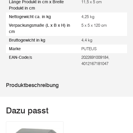
Länge Produkt in cm x Breite
11,5 x 5 cm
Produkt in cm
Nettogewicht ca. in kg
4,25 kg
Verpackungsmaße (L x B x H) in
5 x 5 x 120 cm
cm
Bruttogewicht in kg
4,4 kg
Marke
PUTEUS
EAN-Code/s
2022691009184,
4012167181047
Produktbeschreibung
Dazu passt