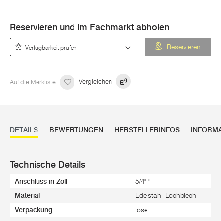
Reservieren und im Fachmarkt abholen
Verfügbarkeit prüfen
Reservieren
Auf die Merkliste
Vergleichen
DETAILS
BEWERTUNGEN
HERSTELLERINFOS
INFORM
Technische Details
Anschluss in Zoll
5/4" "
Material
Edelstahl-Lochblech
Verpackung
lose