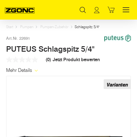
Inhaltsverzeichnis
PUTEUS Schlagspitz 5/4"
Dazu passt
Weitere Artikel in dieser Kategorie
Hauptinhalt
Inhaltsverzeichnis
Hauptnavigation
Start
Pumpen
Pumpen-Zubehör
Schlagspitz 5/4"
Art.Nr. 22691
PUTEUS Schlagspitz 5/4"
(0)
Jetzt Produkt bewerten
Kein
Beurteilungswert
Mehr Details
Link
auf
derselben
Varianten
Seite.