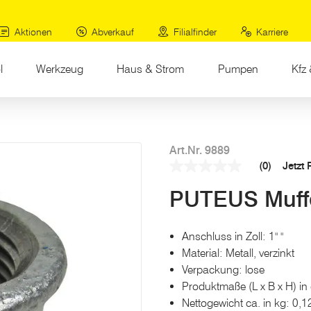
Aktionen
Abverkauf
Filialfinder
Karriere
l
Werkzeug
Haus & Strom
Pumpen
Kfz 
Art.Nr. 9889
(0)
Jetzt
Kein
Beurteilungswert
PUTEUS Muff
Link
auf
derselben
Seite.
Anschluss in Zoll: 1" "
Material: Metall, verzinkt
Verpackung: lose
Produktmaße (L x B x H) in 
Nettogewicht ca. in kg: 0,1