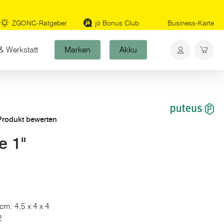
ZGONC-Ratgeber
jö Bonus Club
Business-Karte
& Werkstatt
Marken
Akku
 Produkt bewerten
e 1"
cm: 4,5 x 4 x 4
2