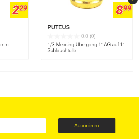
2
8
29
99
PUTEUS
0.0
(0)
0 mm
1/3-Messing-Übergang 1"-AG auf 1"-
Schlauchtülle
Abonnieren