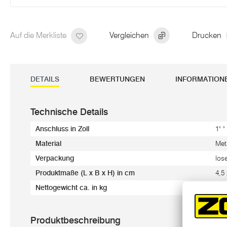
Auf die Merkliste
Vergleichen
Drucken
DETAILS
BEWERTUNGEN
INFORMATION
Technische Details
Anschluss in Zoll
1" "
Material
Meta
Verpackung
los
Produktmaße (L x B x H) in cm
4,5
Nettogewicht ca. in kg
0,1
Produktbeschreibung