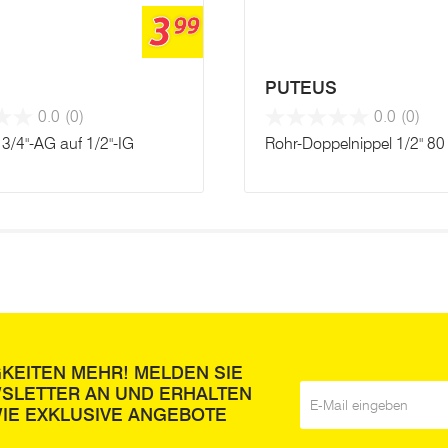
3
99
S
PUTEUS
0.0
(0)
0.0
(0)
3/4"-AG auf 1/2"-IG
Rohr-Doppelnippel 1/2" 8
GKEITEN MEHR! MELDEN SIE
WSLETTER AN UND ERHALTEN
E-Mail
*
IE EXKLUSIVE ANGEBOTE