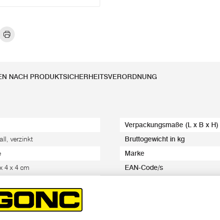
EN NACH PRODUKTSICHERHEITSVERORDNUNG
Verpackungsmaße (L x B x H)
ll, verzinkt
Bruttogewicht in kg
e
Marke
 x 4 x 4 cm
EAN-Code/s
2 kg