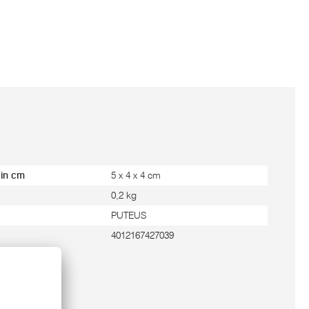
 in cm
5 x 4 x 4 cm
0,2 kg
PUTEUS
4012167427039