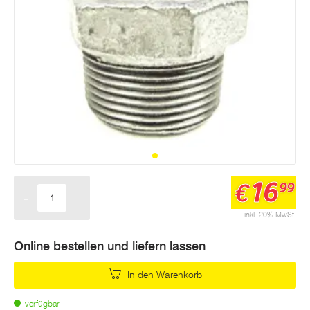
16
€
99
-
+
Menge
inkl. 20% MwSt.
Online bestellen und liefern lassen
In den Warenkorb
verfügbar