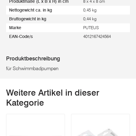
Produktmaße (L x B x H) in cm
8 x 4 x 8 cm
Nettogewicht ca. in kg
0,45 kg
Bruttogewicht in kg
0,44 kg
Marke
PUTEUS
EAN-Code/s
4012167424564
Produktbeschreibung
für Schwimmbadpumpen
Weitere Artikel in dieser
Kategorie