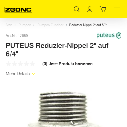
Inhaltsverzeichnis
PUTEUS Reduzier-Nippel 2" auf 6/4"
Weitere Artikel in dieser Kategorie
Hauptinhalt
Inhaltsverzeichnis
Hauptnavigation
Start
Pumpen
Pumpen-Zubehör
Reduzier-Nippel 2" auf 6/4"
Art.Nr. 17689
PUTEUS Reduzier-Nippel 2" auf
6/4"
(0)
Jetzt Produkt bewerten
Kein
Beurteilungswert
Mehr Details
Link
auf
derselben
Seite.