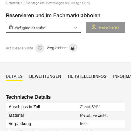
Lieferzeit:
1-2 Werktage (Bei Bestellungen bis Freitag 11 Uhr)
Reservieren und im Fachmarkt abholen
Verfügbarkeit prüfen
Reservieren
Auf die Merkliste
Vergleichen
DETAILS
BEWERTUNGEN
HERSTELLERINFOS
INFORM
Technische Details
Anschluss in Zoll
2" auf 6/4" "
Material
Metall, verzinkt
Verpackung
lose