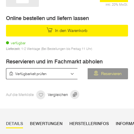
inkl. 20% MwSt.
Online bestellen und liefern lassen
In den Warenkorb
verfügbar
Lieferzeit:
1-2 Werktage (Bei Bestellungen bis Freitag 11 Uhr)
Reservieren und im Fachmarkt abholen
Verfügbarkeit prüfen
Reservieren
Auf die Merkliste
Vergleichen
DETAILS
BEWERTUNGEN
HERSTELLERINFOS
INFORM