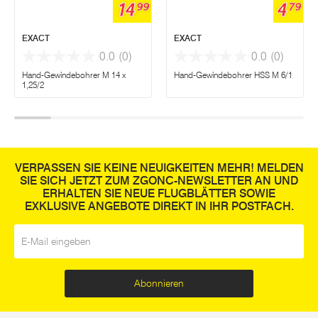
14
4
99
79
EXACT
EXACT
0.0
(0)
0.0
(0)
Hand-Gewindebohrer M 14 x
Hand-Gewindebohrer HSS M 6/1
1,25/2
VERPASSEN SIE KEINE NEUIGKEITEN MEHR! MELDEN
SIE SICH JETZT ZUM ZGONC-NEWSLETTER AN UND
ERHALTEN SIE NEUE FLUGBLÄTTER SOWIE
EXKLUSIVE ANGEBOTE DIREKT IN IHR POSTFACH.
E-Mail
*
Abonnieren