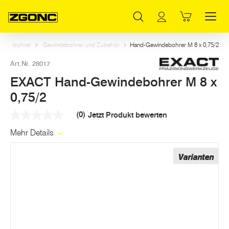
Inhaltsverzeichnis
EXACT Hand-Gewindebohrer M 8 x 0,75/2
Weitere Artikel in dieser Kategorie
Hauptinhalt
Inhaltsverzeichnis
Hauptnavigation
und -bohrer
Gewindebohrer und Zubehör
Hand-Gewindebohrer M 8 x 0,75/2
Art.Nr. 28017
EXACT Hand-Gewindebohrer M 8 x
0,75/2
(0)
Jetzt Produkt bewerten
Kein
Beurteilungswert
Mehr Details
Link
auf
derselben
Varianten
Seite.