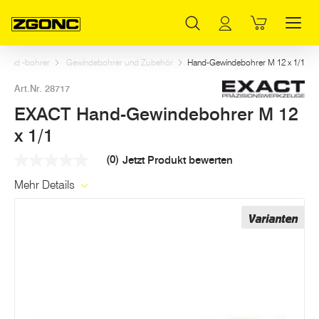
Inhaltsverzeichnis
EXACT Hand-Gewindebohrer M 12 x 1/1
Weitere Artikel in dieser Kategorie
Hauptinhalt
Inhaltsverzeichnis
Hauptnavigation
n und -bohrer
Gewindebohrer und Zubehör
Hand-Gewindebohrer M 12 x 1/1
Art.Nr. 28717
EXACT Hand-Gewindebohrer M 12
x 1/1
(0)
Jetzt Produkt bewerten
Kein
Beurteilungswert
Mehr Details
Link
auf
derselben
Varianten
Seite.