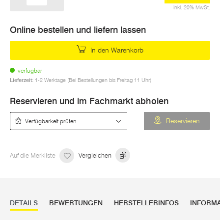
inkl. 20% MwSt.
Online bestellen und liefern lassen
In den Warenkorb
verfügbar
Lieferzeit:
1-2 Werktage (Bei Bestellungen bis Freitag 11 Uhr)
Reservieren und im Fachmarkt abholen
Verfügbarkeit prüfen
Reservieren
Auf die Merkliste
Vergleichen
DETAILS
BEWERTUNGEN
HERSTELLERINFOS
INFORM