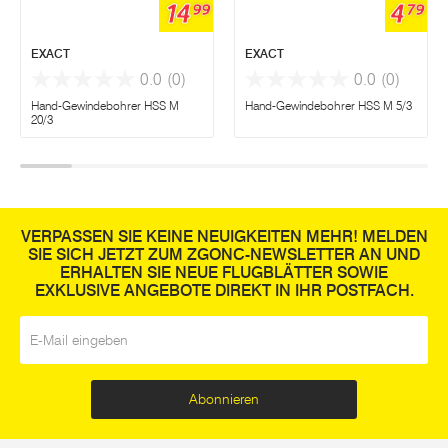
14
4
99
79
EXACT
EXACT
0.0
(0)
0.0
(0)
Hand-Gewindebohrer HSS M
Hand-Gewindebohrer HSS M 5/3
20/3
VERPASSEN SIE KEINE NEUIGKEITEN MEHR! MELDEN
SIE SICH JETZT ZUM ZGONC-NEWSLETTER AN UND
ERHALTEN SIE NEUE FLUGBLÄTTER SOWIE
EXKLUSIVE ANGEBOTE DIREKT IN IHR POSTFACH.
E-Mail
*
Abonnieren