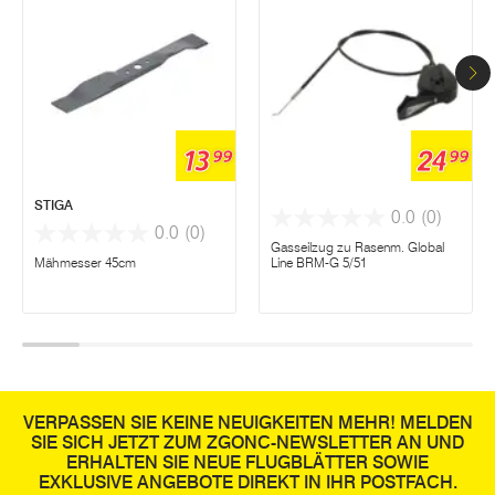
13
24
99
99
STIGA
0.0
(0)
0.0
(0)
Gasseilzug zu Rasenm. Global
Mähmesser 45cm
Line BRM-G 5/51
VERPASSEN SIE KEINE NEUIGKEITEN MEHR! MELDEN
SIE SICH JETZT ZUM ZGONC-NEWSLETTER AN UND
ERHALTEN SIE NEUE FLUGBLÄTTER SOWIE
EXKLUSIVE ANGEBOTE DIREKT IN IHR POSTFACH.