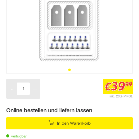
39
€
99
-
+
Menge
inkl. 20% MwSt.
Online bestellen und liefern lassen
In den Warenkorb
verfügbar