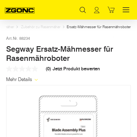
Inhaltsverzeichnis
Segway Ersatz-Mähmesser für Rasenmähroboter
Weitere Artikel in dieser Kategorie
Hauptinhalt
Inhaltsverzeichnis
Hauptnavigation
senmäher
Zubehör zu Rasenmäher
Ersatz-Mähmesser für Rasenmähroboter
Art.Nr. 88234
Segway Ersatz-Mähmesser für
Rasenmähroboter
(0)
Jetzt Produkt bewerten
Kein
Beurteilungswert
Mehr Details
Link
auf
derselben
Seite.