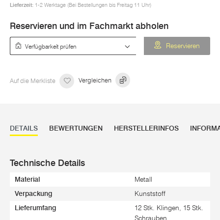
Lieferzeit:
1-2 Werktage (Bei Bestellungen bis Freitag 11 Uhr)
Reservieren und im Fachmarkt abholen
Verfügbarkeit prüfen
Reservieren
Auf die Merkliste
Vergleichen
DETAILS
BEWERTUNGEN
HERSTELLERINFOS
INFORM
Technische Details
Material
Metall
Verpackung
Kunststoff
Lieferumfang
12 Stk. Klingen, 15 Stk.
Schrauben