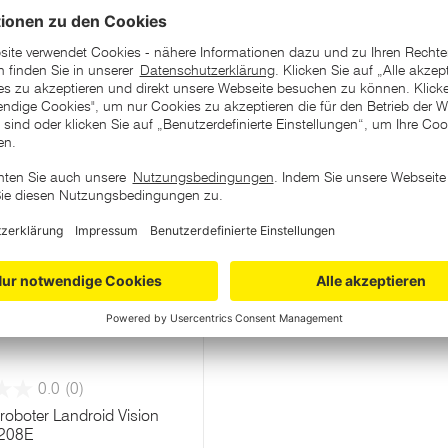
Aktion
699,-
0.0
(0)
oboter Landroid Vision
208E