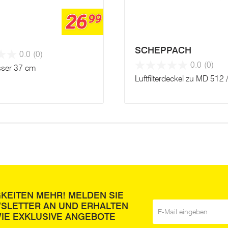
26
99
SCHEPPACH
0.0
(0)
0.0
(0)
ser 37 cm
Luftfilterdeckel zu MD 512 
GKEITEN MEHR! MELDEN SIE
WSLETTER AN UND ERHALTEN
E-Mail
*
IE EXKLUSIVE ANGEBOTE