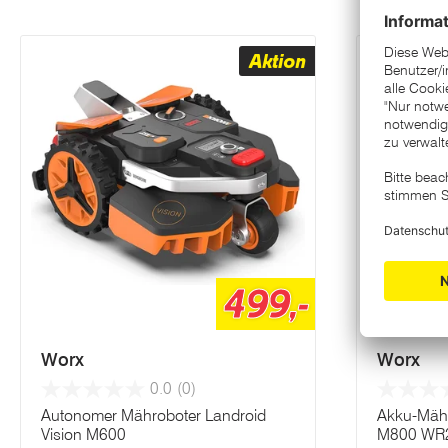
Aktion
499,-
Worx
Worx
0.0
(0)
Autonomer Mähroboter Landroid
Akku-Mähr
Vision M600
M800 WR