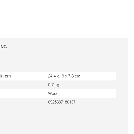
UNG
 in cm
24,4 x 19 x 7,8 cm
0,7 kg
Worx
6925387186137