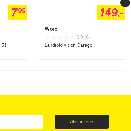
7
149,-
99
Worx
0.0
(0)
/ 511
Landroid Vision Garage
Abonnieren