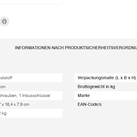
INFORMATIONEN NACH PRODUKTSICHERHEITSVERORDN
ststoff
Verpackungsmaße (L x B x H)
ton
Bruttogewicht in kg
chrauben, 1 Inbusschlüssel
Marke
7 x 16,4 x 7,9 cm
EAN-Code/s
2 kg