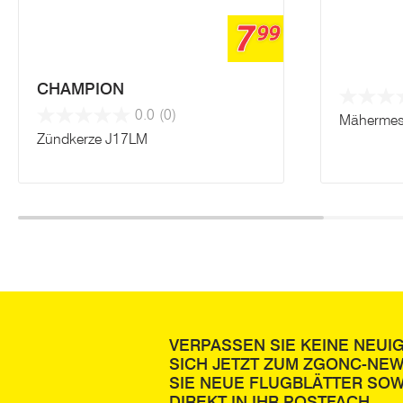
7
99
CHAMPION
0.0
(0)
Mähermes
Zündkerze J17LM
VERPASSEN SIE KEINE NEUI
SICH JETZT ZUM ZGONC-NE
SIE NEUE FLUGBLÄTTER SOW
DIREKT IN IHR POSTFACH.