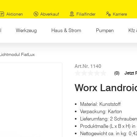
Aktionen
Abverkauf
Filialfinder
Karriere
l
Werkzeug
Haus & Strom
Pumpen
Kfz 
Lichtmodul FiatLux
Art.Nr. 1140
(0)
Jetzt
Kein
Beurteilungswert
Worx Landroid
Link
auf
derselben
Seite.
Material: Kunststoff
Verpackung: Karton
Lieferumfang: 2 Schrauben
Produktmaße (L x B x H) in 
Nettogewicht ca. in kg: 0,4