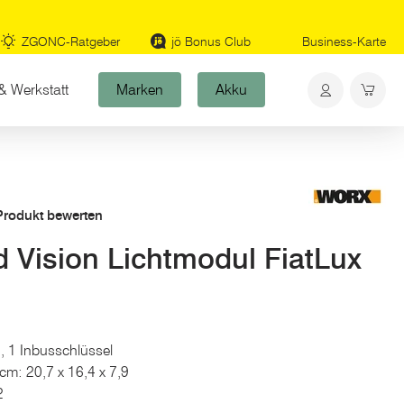
ZGONC-Ratgeber
jö Bonus Club
Business-Karte
& Werkstatt
Marken
Akku
 Produkt bewerten
 Vision Lichtmodul FiatLux
, 1 Inbusschlüssel
cm: 20,7 x 16,4 x 7,9
2