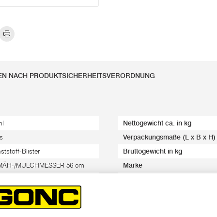
EN NACH PRODUKTSICHERHEITSVERORDNUNG
hl
Nettogewicht ca. in kg
s
Verpackungsmaße (L x B x H)
ststoff-Blister
Bruttogewicht in kg
 MÄH-/MULCHMESSER 56 cm
Marke
x 5,5 x 0,35 cm
EAN-Code/s