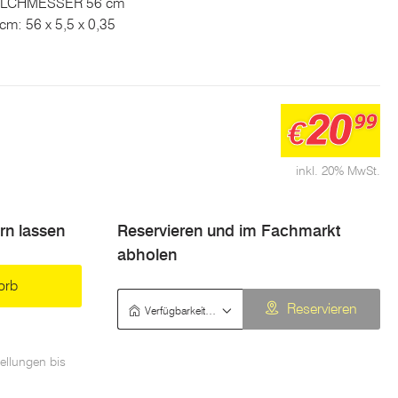
MULCHMESSER 56 cm
cm: 56 x 5,5 x 0,35
20
99
€
inkl. 20% MwSt.
ern lassen
Reservieren und im Fachmarkt
abholen
orb
Verfügbarkeit prüfen
Reservieren
ellungen bis