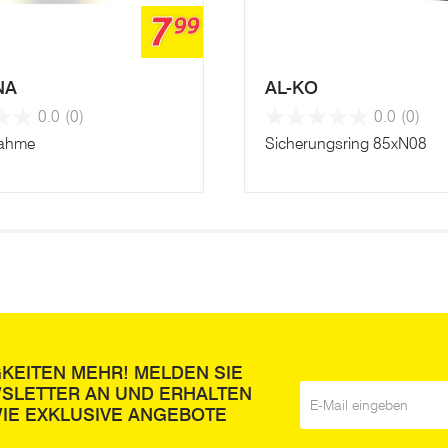
7
99
NA
AL-KO
0.0
(0)
0.0
(0)
ahme
Sicherungsring 85xN08
GKEITEN MEHR! MELDEN SIE
WSLETTER AN UND ERHALTEN
E-Mail
*
IE EXKLUSIVE ANGEBOTE