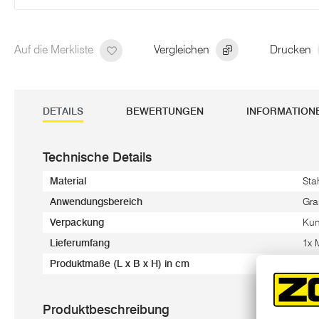
Auf die Merkliste
Vergleichen
Drucken
DETAILS
BEWERTUNGEN
INFORMATION
Technische Details
Material
Sta
Anwendungsbereich
Gra
Verpackung
Kun
Lieferumfang
1x
Produktmaße (L x B x H) in cm
56 
Produktbeschreibung