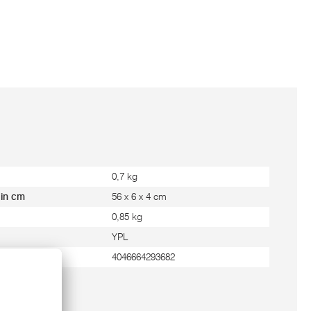
0,7 kg
 in cm
56 x 6 x 4 cm
0,85 kg
YPL
4046664293682