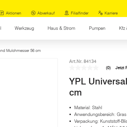
Aktionen
Abverkauf
Filialfinder
Karriere
l
Werkzeug
Haus & Strom
Pumpen
Kfz 
 und Mulchmesser 56 cm
Art.Nr. 84134
(0)
Jetzt
Kein
Beurteilungswert
YPL Universa
Link
auf
derselben
cm
Seite.
Material: Stahl
Anwendungsbereich: Gras
Verpackung: Kunststoff-Blis