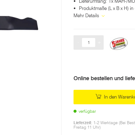
Lieferumfang: 1x MÄH-/
Produktmaße (L x B x H) in 
Mehr Details
-
+
Menge
Online bestellen und lief
In den Warenk
verfügbar
Lieferzeit:
1-2 Werktage (Bei Best
Freitag 11 Uhr)