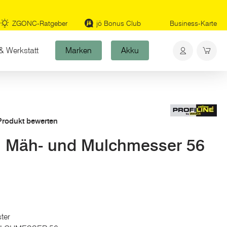
ZGONC-Ratgeber
jö Bonus Club
Business-Karte
& Werkstatt
Marken
Akku
 Produkt bewerten
l Mäh- und Mulchmesser 56
ter