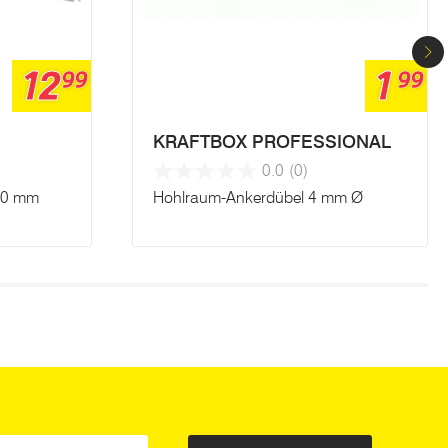
12
1
99
99
KRAFTBOX PROFESSIONAL
0.0
(0)
50 mm
Hohlraum-Ankerdübel 4 mm Ø