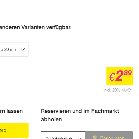
n anderen Varianten verfügbar.
5 x 20 mm
2
89
€
inkl. 20% MwSt.
ern lassen
Reservieren und im Fachmarkt
abholen
orb
Verfügbarkeit prüfen
Reservieren