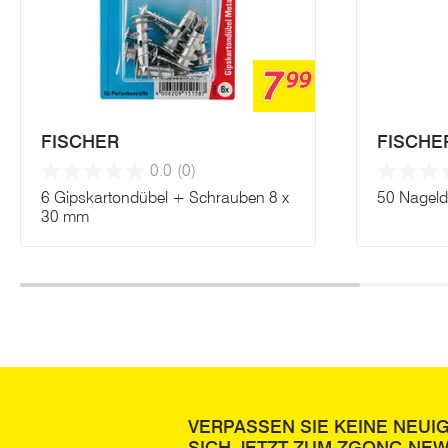
7
99
FISCHER
FISCHE
0.0
(0)
6 Gipskartondübel + Schrauben 8 x
50 Nageld
30 mm
VERPASSEN SIE KEINE NEUI