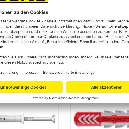
ohrlochtiefe: 90 mm,
ategorie