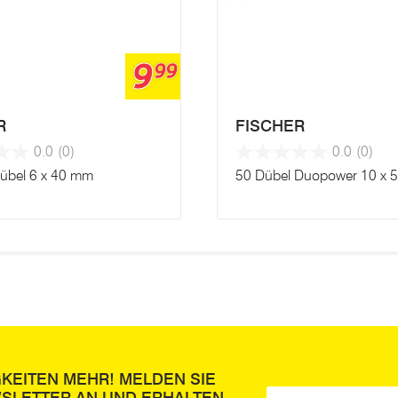
9
99
R
FISCHER
0.0
(0)
0.0
(0)
übel 6 x 40 mm
50 Dübel Duopower 10 x 
GKEITEN MEHR! MELDEN SIE
E-Mail
*