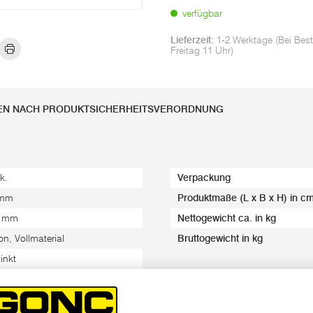
verfügbar
Lieferzeit:
1-2 Werktage (Bei Best
Freitag 11 Uhr)
EN NACH PRODUKTSICHERHEITSVERORDNUNG
k.
Verpackung
 mm
Produktmaße (L x B x H) in c
5 mm
Nettogewicht ca. in kg
on, Vollmaterial
Bruttogewicht in kg
inkt