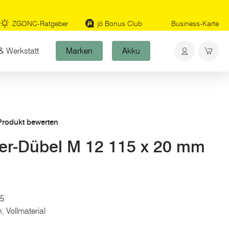
ZGONC-Ratgeber
jö Bonus Club
Business-Karte
& Werkstatt
Marken
Akku
 Produkt bewerten
er-Dübel M 12 115 x 20 mm
15
 Vollmaterial