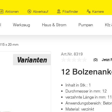
Aktionen
Abverkauf
Filialfinder
Karriere
l
Werkzeug
Haus & Strom
Pumpen
Kfz 
(current)
 115 x 20 mm
Art.Nr. 8319
Varianten
(0)
Jetzt
Kein
Beurteilungswert
12 Bolzenank
Link
auf
derselben
Seite.
Inhalt in Stk.: 1
Durchmesser in mm: 12
verzahnte Länge in mm: 1
Anwendungsbereich: Beton,
Material: verzinkt