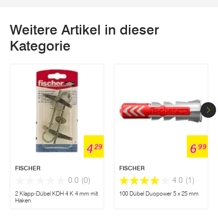
Weitere Artikel in dieser
Kategorie
4
6
29
99
FISCHER
FISCHER
0.0
(0)
4.0
(1)
2 Klapp-Dübel KDH 4 K 4 mm mit
100 Dübel Duopower 5 x 25 mm
Haken