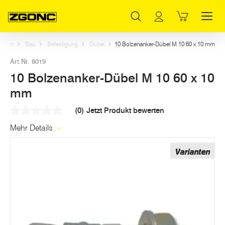
Inhaltsverzeichnis
10 Bolzenanker-Dübel M 10 60 x 10 mm
Weitere Artikel in dieser Kategorie
Hauptinhalt
Inhaltsverzeichnis
Hauptnavigation
Start
Bau
Befestigung
Dübel
10 Bolzenanker-Dübel M 10 60 x 10 mm
Art.Nr. 8019
10 Bolzenanker-Dübel M 10 60 x 10
mm
(0)
Jetzt Produkt bewerten
Kein
Beurteilungswert
Mehr Details
Link
auf
derselben
Varianten
Seite.