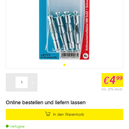
4
€
99
-
+
Menge
inkl. 20% MwSt.
Online bestellen und liefern lassen
In den Warenkorb
verfügbar