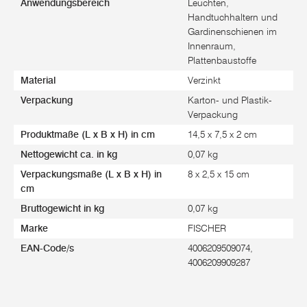
Anwendungsbereich
Leuchten,
Handtuchhaltern und
Gardinenschienen im
Innenraum,
Plattenbaustoffe
Material
Verzinkt
Verpackung
Karton- und Plastik-
Verpackung
Produktmaße (L x B x H) in cm
14,5 x 7,5 x 2 cm
Nettogewicht ca. in kg
0,07 kg
Verpackungsmaße (L x B x H) in
8 x 2,5 x 15 cm
cm
Bruttogewicht in kg
0,07 kg
Marke
FISCHER
EAN-Code/s
4006209509074,
4006209909287