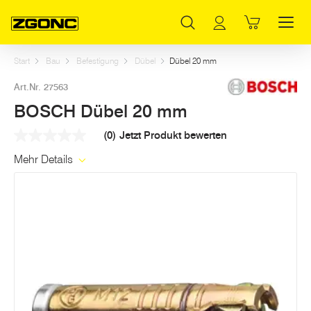
Inhaltsverzeichnis
BOSCH Dübel 20 mm
Weitere Artikel in dieser Kategorie
Hauptinhalt
Inhaltsverzeichnis
Hauptnavigation
Start
Bau
Befestigung
Dübel
Dübel 20 mm
Art.Nr. 27563
BOSCH Dübel 20 mm
(0)
Jetzt Produkt bewerten
Kein
Beurteilungswert
Mehr Details
Link
auf
derselben
Seite.