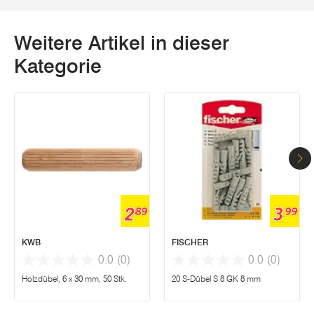
Weitere Artikel in dieser
Kategorie
2
3
89
99
KWB
FISCHER
0.0
(0)
0.0
(0)
Holzdübel, 6 x 30 mm, 50 Stk.
20 S-Dübel S 8 GK 8 mm