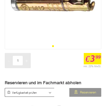
3
€
99
-
+
Menge
inkl. 20% MwSt.
Reservieren und im Fachmarkt abholen
Verfügbarkeit prüfen
Reservieren