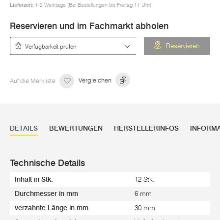
Lieferzeit:
1-2 Werktage (Bei Bestellungen bis Freitag 11 Uhr)
Reservieren und im Fachmarkt abholen
Verfügbarkeit prüfen
Reservieren
Auf die Merkliste
Vergleichen
DETAILS
BEWERTUNGEN
HERSTELLERINFOS
INFORM
Technische Details
Inhalt in Stk.
12 Stk.
Durchmesser in mm
6 mm
verzahnte Länge in mm
30 mm