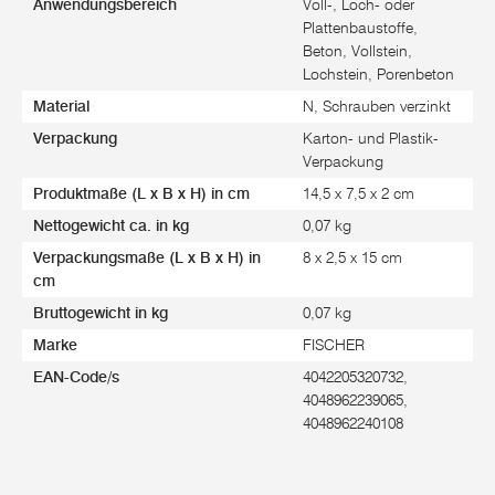
Anwendungsbereich
Voll-, Loch- oder
Plattenbaustoffe,
Beton, Vollstein,
Lochstein, Porenbeton
Material
N, Schrauben verzinkt
Verpackung
Karton- und Plastik-
Verpackung
Produktmaße (L x B x H) in cm
14,5 x 7,5 x 2 cm
Nettogewicht ca. in kg
0,07 kg
Verpackungsmaße (L x B x H) in
8 x 2,5 x 15 cm
cm
Bruttogewicht in kg
0,07 kg
Marke
FISCHER
EAN-Code/s
4042205320732,
4048962239065,
4048962240108