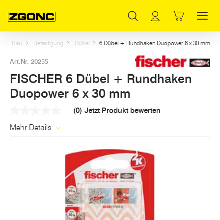
Inhaltsverzeichnis
FISCHER 6 Dübel + Rundhaken Duopower 6 x 30 mm
Weitere Artikel in dieser Kategorie
Hauptinhalt
Inhaltsverzeichnis
Hauptnavigation
t
Bau
Befestigung
Dübel
6 Dübel + Rundhaken Duopower 6 x 30 mm
Art.Nr. 20255
FISCHER 6 Dübel + Rundhaken
Duopower 6 x 30 mm
(0)
Jetzt Produkt bewerten
Kein
Beurteilungswert
Mehr Details
Link
auf
derselben
Seite.