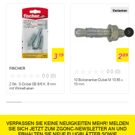
Varianten
3
2
19
09
FISCHER
0.0
(0)
0.0
(0)
10 Bolzenanker-Dübel M 10 85 x
2 Stk. S-Dübel SB 8/6 K, 8 mm
10 mm
mit Winkelhaken
VERPASSEN SIE KEINE NEUIGKEITEN MEHR! MELDEN
SIE SICH JETZT ZUM ZGONC-NEWSLETTER AN UND
ERHALTEN SIE NEUE FLUGBLÄTTER SOWIE