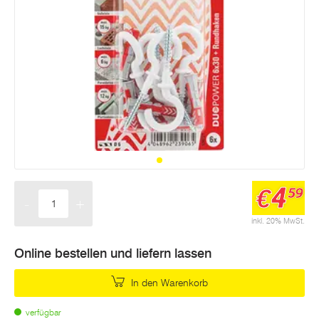
4
€
59
-
+
Menge
inkl. 20% MwSt.
Online bestellen und liefern lassen
In den Warenkorb
verfügbar