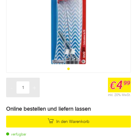
4
€
99
-
+
Menge
inkl. 20% MwSt.
Online bestellen und liefern lassen
In den Warenkorb
verfügbar