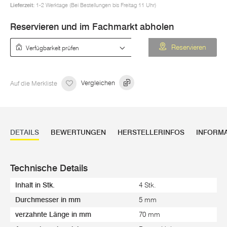
Lieferzeit:
1-2 Werktage (Bei Bestellungen bis Freitag 11 Uhr)
Reservieren und im Fachmarkt abholen
Verfügbarkeit prüfen
Reservieren
Auf die Merkliste
Vergleichen
DETAILS
BEWERTUNGEN
HERSTELLERINFOS
INFORM
Technische Details
Inhalt in Stk.
4 Stk.
Durchmesser in mm
5 mm
verzahnte Länge in mm
70 mm