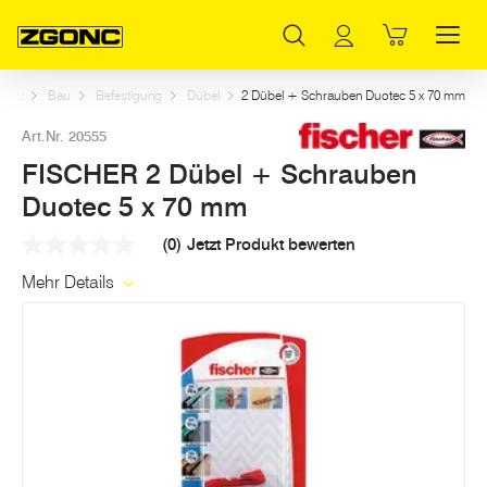
Inhaltsverzeichnis
FISCHER 2 Dübel + Schrauben Duotec 5 x 70 mm
Weitere Artikel in dieser Kategorie
Hauptinhalt
Inhaltsverzeichnis
Hauptnavigation
Start
Bau
Befestigung
Dübel
2 Dübel + Schrauben Duotec 5 x 70 mm
Art.Nr. 20555
FISCHER 2 Dübel + Schrauben
Duotec 5 x 70 mm
(0)
Jetzt Produkt bewerten
Kein
Beurteilungswert
Mehr Details
Link
auf
derselben
Seite.