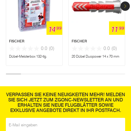
14
11
99
99
FISCHER
FISCHER
0.0
(0)
0.0
(0)
Dübel-Meisterbox 132-tlg.
20 Dübel Duopower 14 x 70 mm
VERPASSEN SIE KEINE NEUIGKEITEN MEHR! MELDEN
SIE SICH JETZT ZUM ZGONC-NEWSLETTER AN UND
ERHALTEN SIE NEUE FLUGBLÄTTER SOWIE
EXKLUSIVE ANGEBOTE DIREKT IN IHR POSTFACH.
E-Mail
*