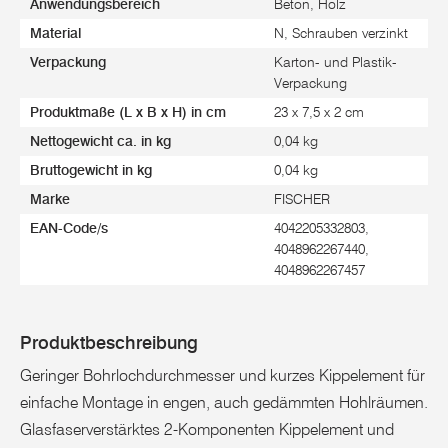
Anwendungsbereich
Beton, Holz
Material
N, Schrauben verzinkt
Verpackung
Karton- und Plastik-
Verpackung
Produktmaße (L x B x H) in cm
23 x 7,5 x 2 cm
Nettogewicht ca. in kg
0,04 kg
Bruttogewicht in kg
0,04 kg
Marke
FISCHER
EAN-Code/s
4042205332803,
4048962267440,
4048962267457
Produktbeschreibung
Geringer Bohrlochdurchmesser und kurzes Kippelement für
einfache Montage in engen, auch gedämmten Hohlräumen.
Glasfaserverstärktes 2-Komponenten Kippelement und