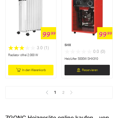
99
99
99
99
SHX
3.0
(1)
0.0
(0)
Radiator ölfrei 2.000 W
Heizlüfter 5000W SHX310
In den Warenkorb
Reservieren
1
(Aktuell)
2
ZGONC Heizgeräte online kaufen – von