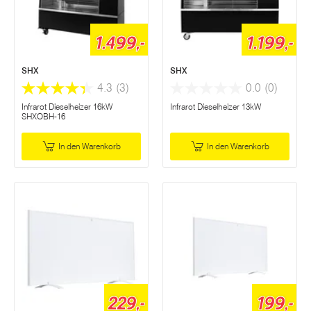
1.499,-
1.199,-
SHX
SHX
4.3
(3)
0.0
(0)
Infrarot Dieselheizer 16kW
Infrarot Dieselheizer 13kW
SHXOBH-16
In den Warenkorb
In den Warenkorb
229,-
199,-