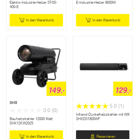
Elektro-Industrie-Heizer ST-05-
E-Industrie-Heizer 9000W
400-E
In den Warenkorb
In den Warenkorb
149,-
129,-
SHX
5.0
(1)
0.0
(0)
Infrarot-Dunkelheizstrahler mit Wifi
Bauheizstrahler 12000 Watt
SHXDS1800WF
SHX12KW2025
In den Warenkorb
Reservieren