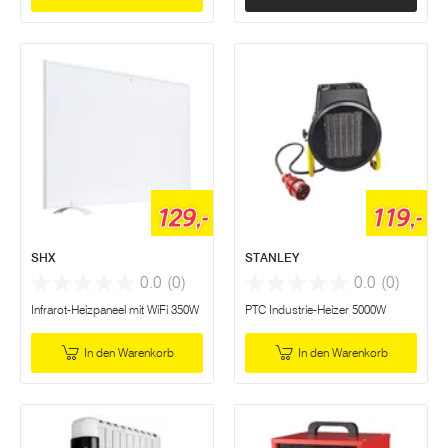
129,-
119,-
SHX
STANLEY
0.0
(0)
0.0
(0)
Infrarot-Heizpaneel mit WiFi 350W
PTC Industrie-Heizer 5000W
In den Warenkorb
In den Warenkorb