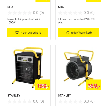
SHX
SHX
0.0
(0)
0.0
(0)
Infrarot-Heizpaneel mit WiFi
Infrarot-Heizpaneel mit Wifi 700
1000W
Watt
In den Warenkorb
In den Warenkorb
169,-
169,-
STANLEY
STANLEY
0.0
(0)
0.0
(0)