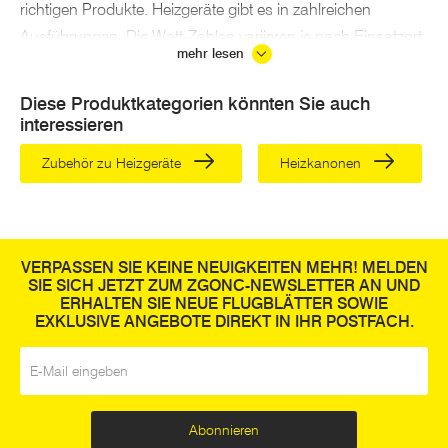
richtigen Produkte. Heizgeräte gibt es in zahlreichen
Ausführungen. Die Watt-Zahlen variieren je nach Einsatzort
mehr lesen
und Raumgröße. Zudem finden Sie hier auch
Entfeuchtungsgeräte
.
Diese Produktkategorien könnten Sie auch
interessieren
Kleinere Elektroheizer und Heizlüfter eignen sich für
Wohnungen und Büros. Wie auch kleinere Gasheizstrahler
Zubehör zu Heizgeräte
Heizkanonen
und die beliebte ZGONC Wärmewellenheizung können Sie
sie außerdem für Ihr Gartenhaus oder den Wohnwagen
verwendet werden.
VERPASSEN SIE KEINE NEUIGKEITEN MEHR! MELDEN
Möchten Sie ein
Heizgerät
bestellen, das große Räume
SIE SICH JETZT ZUM ZGONC-NEWSLETTER AN UND
ERHALTEN SIE NEUE FLUGBLÄTTER SOWIE
effektiv beheizen kann, sollten Sie sich unsere
Elektro-
EXKLUSIVE ANGEBOTE DIREKT IN IHR POSTFACH.
Industrie-Heizer genauer
ansehen. Profi-Geräte der
E-Mail
*
Marken STANLEY oder EINHELL können je nach Watt-Zahl
sogar zum Beheizen von Industriehallen und Werkstätten
genutzt werden.
Abonnieren