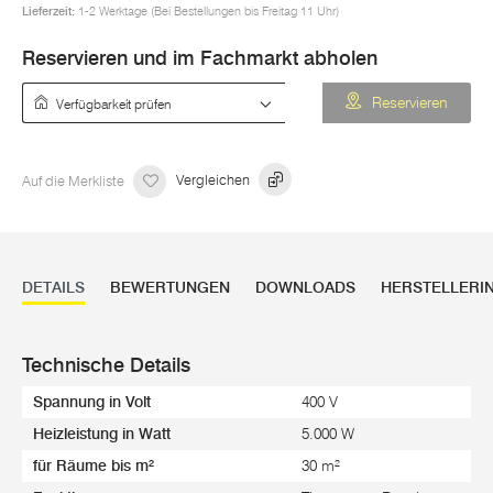
Lieferzeit:
1-2 Werktage (Bei Bestellungen bis Freitag 11 Uhr)
Reservieren und im Fachmarkt abholen
Verfügbarkeit prüfen
Reservieren
Auf die Merkliste
Vergleichen
DETAILS
BEWERTUNGEN
DOWNLOADS
HERSTELLERI
Technische Details
Spannung in Volt
400 V
Heizleistung in Watt
5.000 W
für Räume bis m²
30 m²