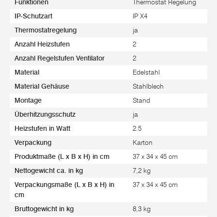
Funktionen
Thermostat Regelung
IP-Schutzart
IP X4
Thermostatregelung
ja
Anzahl Heizstufen
2
Anzahl Regelstufen Ventilator
2
Material
Edelstahl
Material Gehäuse
Stahlblech
Montage
Stand
Überhitzungsschutz
ja
Heizstufen in Watt
2.5
Verpackung
Karton
Produktmaße (L x B x H) in cm
37 x 34 x 45 cm
Nettogewicht ca. in kg
7,2 kg
Verpackungsmaße (L x B x H) in
37 x 34 x 45 cm
cm
Bruttogewicht in kg
8,3 kg