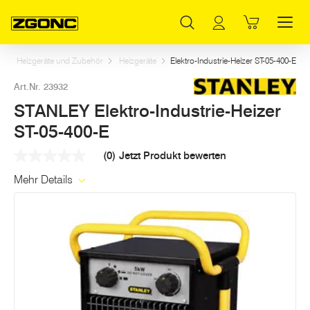
Inhaltsverzeichnis
STANLEY Elektro-Industrie-Heizer ST-05-400-E
Dazu passt
Weitere Artikel in dieser Kategorie
Hauptinhalt
Inhaltsverzeichnis
Hauptnavigation
m
Heizgeräte und Zubehör
Heizgeräte
Elektro-Industrie-Heizer ST-05-400-E
Art.Nr. 23932
STANLEY Elektro-Industrie-Heizer
ST-05-400-E
(0)
Jetzt Produkt bewerten
Kein
Beurteilungswert
Mehr Details
Link
auf
derselben
Seite.