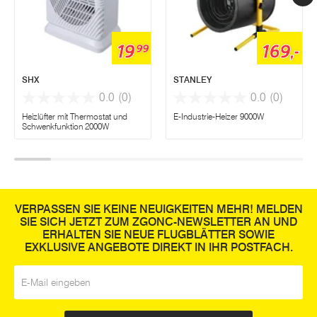
19
169,-
99
SHX
STANLEY
0.0
(0)
0.0
(0)
Heizlüfter mit Thermostat und
E-Industrie-Heizer 9000W
Schwenkfunktion 2000W
VERPASSEN SIE KEINE NEUIGKEITEN MEHR! MELDEN
SIE SICH JETZT ZUM ZGONC-NEWSLETTER AN UND
ERHALTEN SIE NEUE FLUGBLÄTTER SOWIE
EXKLUSIVE ANGEBOTE DIREKT IN IHR POSTFACH.
E-Mail
*