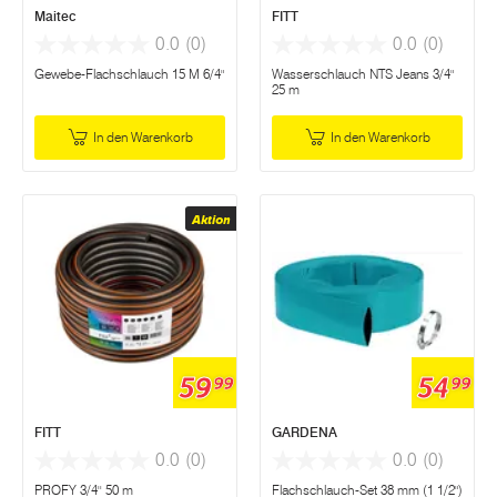
Maitec
FITT
0.0
(0)
0.0
(0)
Gewebe-Flachschlauch 15 M 6/4"
Wasserschlauch NTS Jeans 3/4"
25 m
In den Warenkorb
In den Warenkorb
Aktion
59
54
99
99
FITT
GARDENA
0.0
(0)
0.0
(0)
PROFY 3/4'' 50 m
Flachschlauch-Set 38 mm (1 1/2")