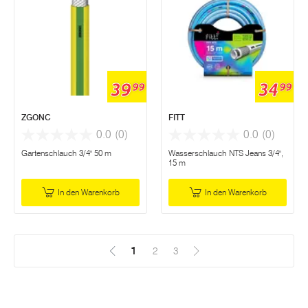
39
34
99
99
ZGONC
FITT
0.0
(0)
0.0
(0)
Gartenschlauch 3/4" 50 m
Wasserschlauch NTS Jeans 3/4",
15 m
In den Warenkorb
In den Warenkorb
1
(Aktuell)
2
3