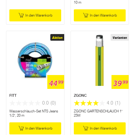
10 m
In den Warenkorb
In den Warenkorb
Aktion
Varianten
44
39
99
99
FITT
ZGONC
0.0
(0)
4.0
(1)
Wasserschlauch-Set NTS Jeans
ZGONC GARTENSCHLAUCH 1"
1/2", 20 m
25M
In den Warenkorb
In den Warenkorb