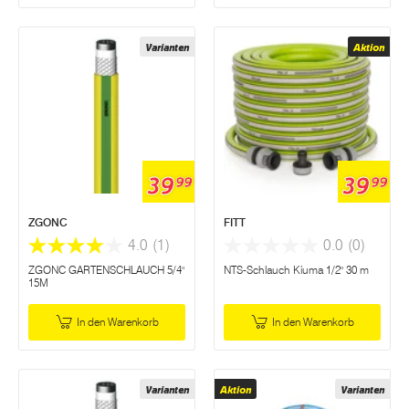
Varianten
Aktion
39
39
99
99
ZGONC
FITT
4.0
(1)
0.0
(0)
ZGONC GARTENSCHLAUCH 5/4"
NTS-Schlauch Kiuma 1/2" 30 m
15M
In den Warenkorb
In den Warenkorb
Varianten
Aktion
Varianten