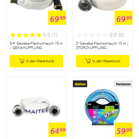
69
69
99
99
5.0
(1)
0.0
(0)
5/4" Gewebe-Flachschlauch 15 m
2" Gewebe-Flachschlauch 15 m |
| GEKA-KUPPLUNG
STORZKUPPLUNG
In den Warenkorb
In den Warenkorb
Aktion
Varianten
64
59
99
99