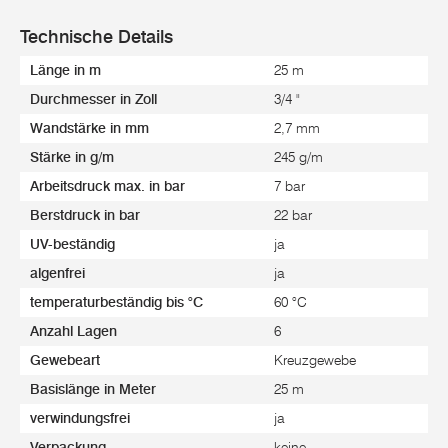
Technische Details
Länge in m
25 m
Durchmesser in Zoll
3/4 "
Wandstärke in mm
2,7 mm
Stärke in g/m
245 g/m
Arbeitsdruck max. in bar
7 bar
Berstdruck in bar
22 bar
UV-beständig
ja
algenfrei
ja
temperaturbeständig bis °C
60 °C
Anzahl Lagen
6
Gewebeart
Kreuzgewebe
Basislänge in Meter
25 m
verwindungsfrei
ja
Verpackung
keine