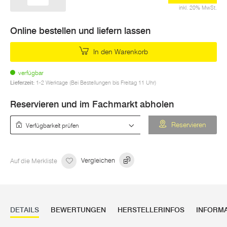
inkl. 20% MwSt.
Online bestellen und liefern lassen
In den Warenkorb
verfügbar
Lieferzeit:
1-2 Werktage (Bei Bestellungen bis Freitag 11 Uhr)
Reservieren und im Fachmarkt abholen
Verfügbarkeit prüfen
Reservieren
Auf die Merkliste
Vergleichen
DETAILS
BEWERTUNGEN
HERSTELLERINFOS
INFORM