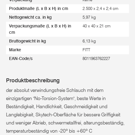
Produktmaße (L x B x H) in cm
2.500 x 2,4 x 2,4 cm
Nettogewicht ca. in kg
5,97 kg
Verpackungsmaße (L x B x H) in
40 x 40 x 21 cm
cm
Bruttogewicht in kg
6,13 kg
Marke
FITT
EAN-Code/s
8011963762227
Produktbeschreibung
der absolut verwindungsfreie Schlauch mit dem
einzigartigen "No-Torsion-System", beste Werte in
Beständigkeit, Handlichkeit, Geschmeidigkeit und
Langlebigkeit, Skytech-Oberfläche für bessere Griffigkeit
und weniger Abrieb, schwermetallfrei, alterungsbeständig,
temperaturbeständig von -20º bis +60º C