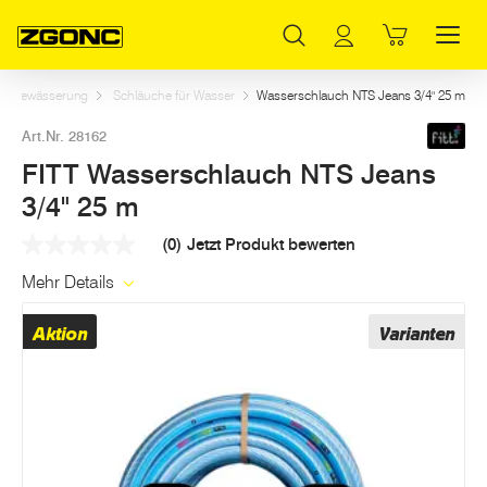
Inhaltsverzeichnis
FITT Wasserschlauch NTS Jeans 3/4" 25 m
Weitere Artikel in dieser Kategorie
Hauptinhalt
Inhaltsverzeichnis
Hauptnavigation
tenbewässerung
Schläuche für Wasser
Wasserschlauch NTS Jeans 3/4" 25 m
Art.Nr. 28162
FITT Wasserschlauch NTS Jeans
3/4" 25 m
(0)
Jetzt Produkt bewerten
Kein
Beurteilungswert
Mehr Details
Link
auf
derselben
Aktion
Varianten
Seite.