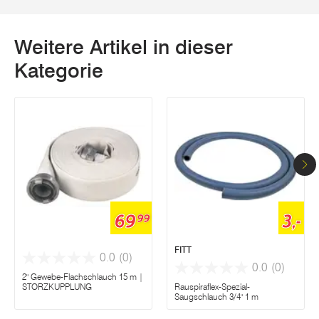
Weitere Artikel in dieser
Kategorie
69
3,-
99
FITT
0.0
(0)
0.0
(0)
2" Gewebe-Flachschlauch 15 m |
STORZKUPPLUNG
Rauspiraflex-Spezial-
Saugschlauch 3/4" 1 m