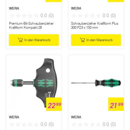
WERA
WERA
0.0
(0)
0.0
(0)
Premium-Bit-Schraubenzieher
Schraubenzieher Kraftform Plus
Kraftform Kompakt 28
300 PZ3 x 150 mm
In den Warenkorb
In den Warenkorb
22
21
99
99
WERA
WERA
0.0
(0)
0.0
(0)