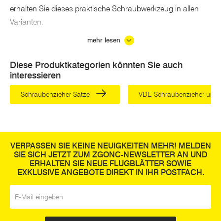
erhalten Sie dieses praktische Schraubwerkzeug in allen
Varianten.
Welche Schraubenzieher gehören in den
mehr lesen
Werkzeugkoffer?
Diese Produktkategorien könnten Sie auch
Mit einem Schraubenzieher lassen sich Schrauben in
interessieren
Werkstoffe, Wände, Möbel und allerlei mehr
Schraubenzieher-Sätze
VDE-Schraubenzieher und 
hineinschrauben, rausschrauben oder nachziehen, wenn
die Schraube sich aus dem Gewinde oder dem Dübel
gelöst hat. Dafür werden Schraubenzieher inzwischen
hauptsächlich in den Varianten
VERPASSEN SIE KEINE NEUIGKEITEN MEHR! MELDEN
Kreuzschlitzschraubenzieher und Torx-Schraubenzieher
SIE SICH JETZT ZUM ZGONC-NEWSLETTER AN UND
ERHALTEN SIE NEUE FLUGBLÄTTER SOWIE
benötigt, der altgediente Schlizschraubenzieher sinkt wegen
EXKLUSIVE ANGEBOTE DIREKT IN IHR POSTFACH.
der geringeren Kraftübertragung in der Verbreitung.
E-Mail
*
Für Arbeiten an elektrischen Geräten oder zum Anschließen
von Lampen, Steckdosen usw. ist ein VDE-Schraubenzieher