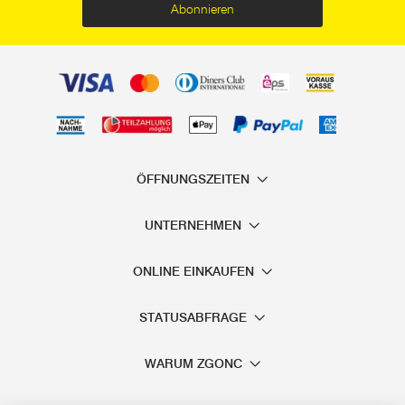
erforderlich, der durch seine Isolierung das Risiko minimiert,
Abonnieren
einen Stromschlag zu bekommen. Manche dieser
Spezialschraubenzieher verfügen über einen integrierten
Stromprüfer.
Um sehr kleine Schrauben ein- und auszudrehen, stehen
Ihnen in unserem Fachgeschäft Präzisions-
Schraubenzieher Sets zur Verfügung, die vor allem im
ÖFFNUNGSZEITEN
Bereich Feinmechanik (z. B. Modellbau, Uhren) eingesetzt
werden.
UNTERNEHMEN
Über die Funktionsweise von Schraubenziehern müssen wir
ONLINE EINKAUFEN
Sie sicher nicht ausführlicher informieren. Daher gehen wir
in den folgenden Abschnitten näher auf die
STATUSABFRAGE
unterschiedlichen Arten der Schraubendreher ein und
worauf Sie achten sollten, wenn Sie einen Schraubenzieher
WARUM ZGONC
kaufen möchten.