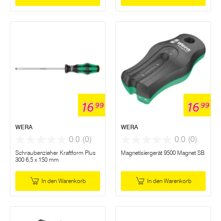
16
16
99
99
WERA
WERA
0.0
(0)
0.0
(0)
Schraubenzieher Kraftform Plus
Magnetisiergerät 9500 Magnet SB
300 6,5 x 150 mm
In den Warenkorb
In den Warenkorb