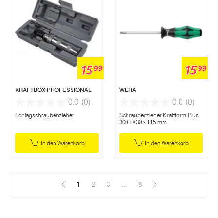
15
15
99
99
KRAFTBOX PROFESSIONAL
WERA
0.0
(0)
0.0
(0)
Schlagschraubenzieher
Schraubenzieher Kraftform Plus
300 TX30 x 115 mm
In den Warenkorb
In den Warenkorb
1
(Aktuell)
2
3
...
8