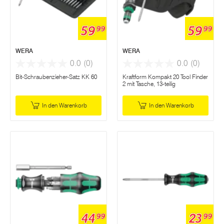
59
59
99
99
WERA
WERA
0.0
(0)
0.0
(0)
Bit-Schraubenzieher-Satz KK 60
Kraftform Kompakt 20 Tool Finder
2 mit Tasche, 13-teilig
In den Warenkorb
In den Warenkorb
44
23
99
99