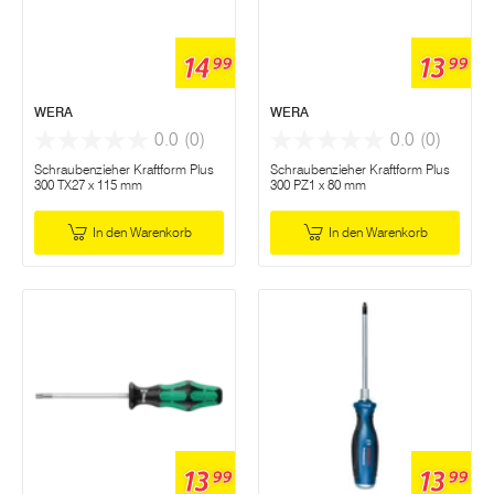
14
13
99
99
WERA
WERA
0.0
(0)
0.0
(0)
Schraubenzieher Kraftform Plus
Schraubenzieher Kraftform Plus
300 TX27 x 115 mm
300 PZ1 x 80 mm
In den Warenkorb
In den Warenkorb
13
13
99
99