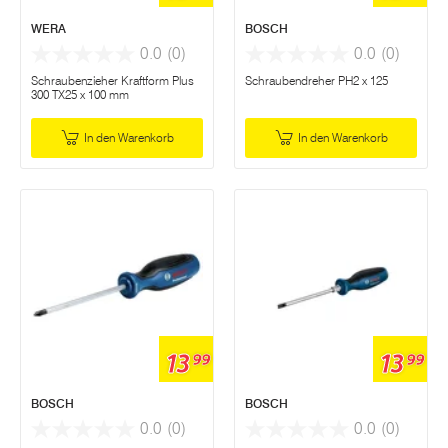
WERA
BOSCH
0.0
(0)
0.0
(0)
Schraubenzieher Kraftform Plus
Schraubendreher PH2 x 125
300 TX25 x 100 mm
In den Warenkorb
In den Warenkorb
13
13
99
99
BOSCH
BOSCH
0.0
(0)
0.0
(0)