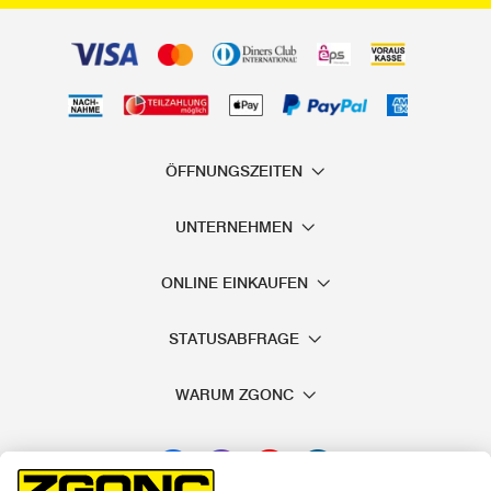
Spezialschraubenzieher verfügen über einen integrierten
Stromprüfer.
Um sehr kleine Schrauben ein- und auszudrehen, stehen
Ihnen in unserem Fachgeschäft Präzisions-
Schraubenzieher Sets zur Verfügung, die vor allem im
ÖFFNUNGSZEITEN
Bereich Feinmechanik (z. B. Modellbau, Uhren) eingesetzt
werden.
UNTERNEHMEN
Über die Funktionsweise von Schraubenziehern müssen wir
ONLINE EINKAUFEN
Sie sicher nicht ausführlicher informieren. Daher gehen wir
in den folgenden Abschnitten näher auf die
STATUSABFRAGE
unterschiedlichen Arten der Schraubendreher ein und
worauf Sie achten sollten, wenn Sie einen Schraubenzieher
WARUM ZGONC
kaufen möchten.
Für jede Schraube den passenden
Schraubendreher