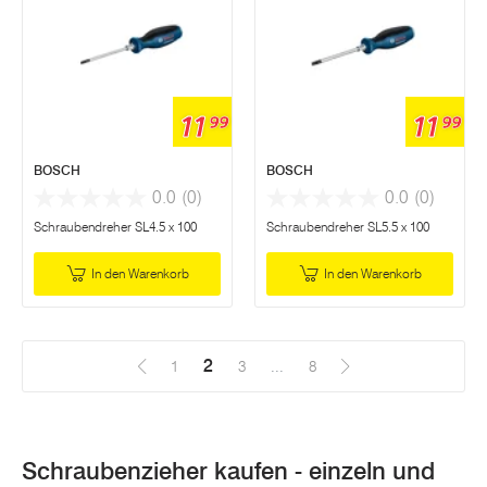
11
11
99
99
BOSCH
BOSCH
0.0
(0)
0.0
(0)
Schraubendreher SL4.5 x 100
Schraubendreher SL5.5 x 100
In den Warenkorb
In den Warenkorb
2
(Aktuell)
1
3
...
8
Schraubenzieher kaufen - einzeln und