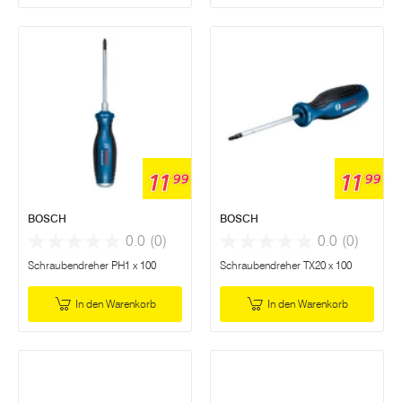
11
11
99
99
BOSCH
BOSCH
0.0
(0)
0.0
(0)
Schraubendreher PH1 x 100
Schraubendreher TX20 x 100
In den Warenkorb
In den Warenkorb