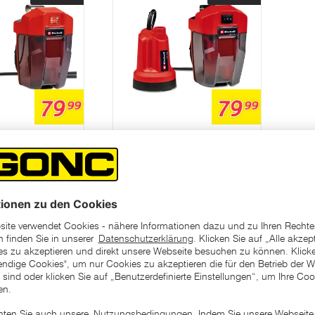
79
79
99
99
L
EINHELL
4.7
(34)
4.9
(9)
chpumpe GE-
Akku-Klarwasserpumpe
olo, Power X-
GE-SP 18 LL Li - Solo
den
In den
nkorb
Warenkorb