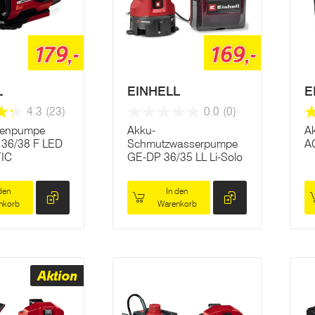
179,-
169,-
L
EINHELL
E
4.3
(23)
0.0
(0)
tenpumpe
Akku-
A
36/38 F LED
Schmutzwasserpumpe
A
IC
GE-DP 36/35 LL Li-Solo
den
In den
nkorb
Warenkorb
Aktion