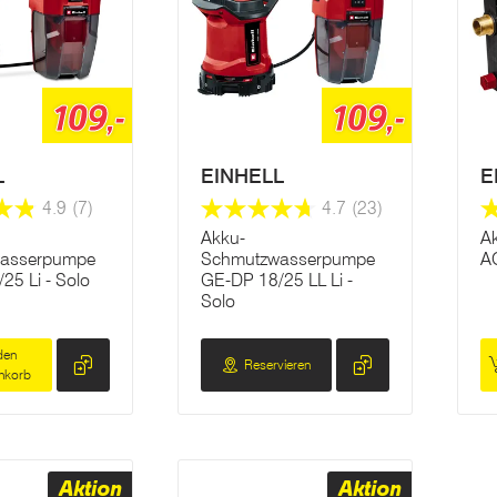
109,-
109,-
L
EINHELL
E
4.9
(7)
4.7
(23)
Akku-
A
asserpumpe
Schmutzwasserpumpe
A
25 Li - Solo
GE-DP 18/25 LL Li -
Solo
den
Reservieren
nkorb
Aktion
Aktion