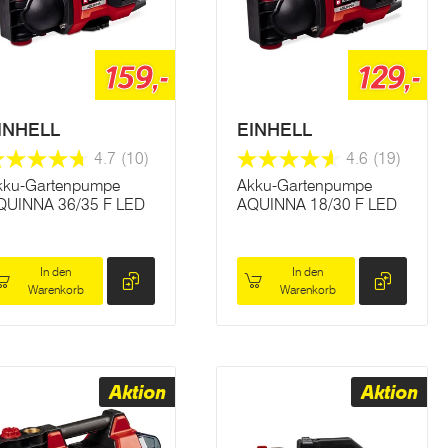
159,-
129,-
INHELL
EINHELL
4.7
(10)
4.6
(19)
kku-Gartenpumpe
Akku-Gartenpumpe
QUINNA 36/35 F LED
AQUINNA 18/30 F LED
In den
In den
Warenkorb
Warenkorb
Aktion
Aktion