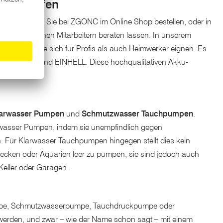
NC kaufen
mpen
können Sie bei ZGONC im Online Shop bestellen, oder in
seren erfahrenen Mitarbeitern beraten lassen. In unserem
pen
finden, die sich für Profis als auch Heimwerker eignen. Es
GARDENA und EINHELL. Diese hochqualitativen Akku-
arwasser Pumpen
und
Schmutzwasser Tauchpumpen
.
wasser Pumpen, indem sie unempfindlich gegen
. Für Klarwasser Tauchpumpen hingegen stellt dies kein
cken oder Aquarien leer zu pumpen, sie sind jedoch auch
Keller oder Garagen.
pumpe, Schmutzwasserpumpe, Tauchdruckpumpe oder
werden, und zwar – wie der Name schon sagt – mit einem