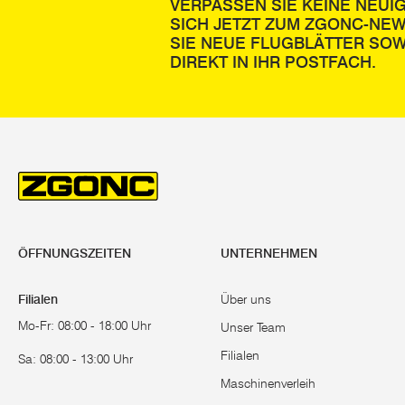
VERPASSEN SIE KEINE NEUI
SICH JETZT ZUM ZGONC-NE
Diese Akku 
SIE NEUE FLUGBLÄTTER SOW
sich hervorr
DIREKT IN IHR POSTFACH.
Sind Sie es l
Bereich „
Gar
Praktis
Pumpen gibt 
einem Regenf
Wasserpumpen
ÖFFNUNGSZEITEN
UNTERNEHMEN
kann untersch
aufgefangene
Filialen
Über uns
Vorteil hier 
Mo-Fr: 08:00 - 18:00 Uhr
Unser Team
weiterverwend
Filialen
Sa: 08:00 - 13:00 Uhr
Hauswasser
Maschinenverleih
bequemer in 