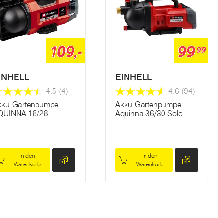
109,-
99
99
INHELL
EINHELL
4.5
(4)
4.6
(94)
kku-Gartenpumpe
Akku-Gartenpumpe
QUINNA 18/28
Aquinna 36/30 Solo
In den
In den
Warenkorb
Warenkorb