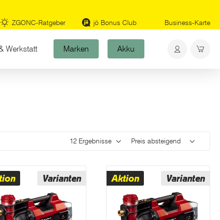
ZGONC-Ratgeber
jö Bonus Club
Business-Karte
& Werkstatt
Marken
Akku
Ergebnisse pro Seite
Sortieren
tion
Varianten
Aktion
Varianten