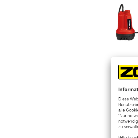
EINHEL
Akku-Tau
SP 18 Li-S
Change
In 
Ware