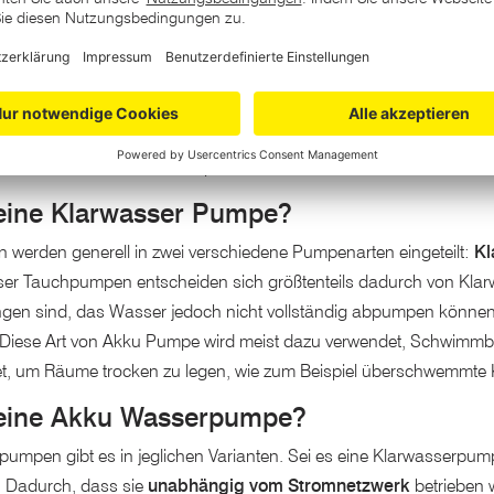
umpen und Akku Wasserpumpen bei ZGO
n wie
Gartenpumpen, Tauchdruckpumpen und Klarwasserpu
n Ihrer näher kaufen, und sich gegebenenfalls entsprechend von un
ment können Sie eine breite Auswahl an verschiedenen
Akku-Pum
e Tauchpumpen und Akku-Gartenpumpen namenhafter Brands wie 
en Sie schnell und unkompliziert auf unserer Webseite.
 eine Klarwasser Pumpe?
werden generell in zwei verschiedene Pumpenarten eingeteilt:
Kl
r Tauchpumpen entscheiden sich größtenteils dadurch von Klar
ngen sind, das Wasser jedoch nicht vollständig abpumpen können
 Diese Art von Akku Pumpe wird meist dazu verwendet, Schwimmbe
et, um Räume trocken zu legen, wie zum Beispiel überschwemmte 
 eine Akku Wasserpumpe?
umpen gibt es in jeglichen Varianten. Sei es eine Klarwasser
 Dadurch, dass sie
unabhängig vom Stromnetzwerk
betrieben 