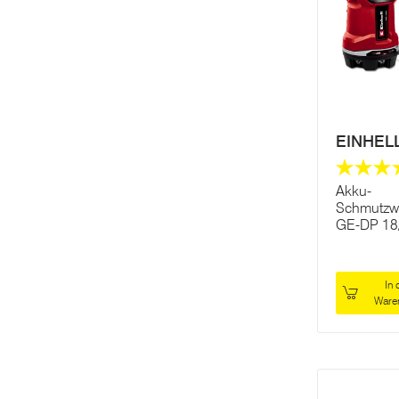
EINHEL
Akku-
Schmutzw
GE-DP 18/
In 
Ware