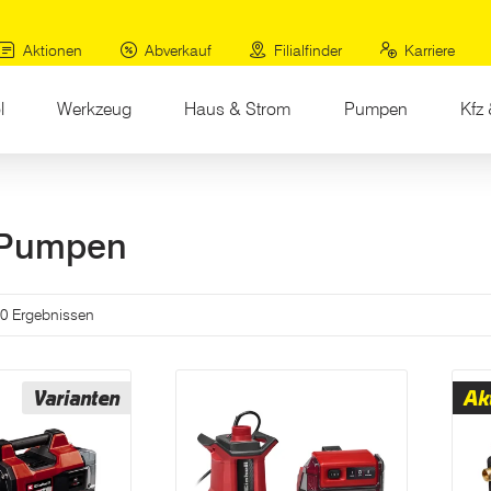
Aktionen
Abverkauf
Filialfinder
Karriere
l
Werkzeug
Haus & Strom
Pumpen
Kfz 
-Pumpen
.
10 Ergebnissen
Varianten
Ak