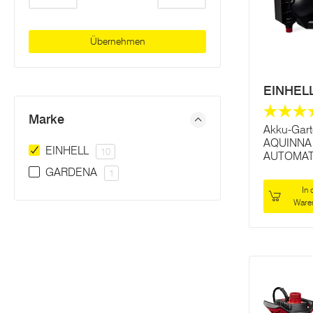
Übernehmen
EINHEL
Marke
Akku-Gar
AQUINNA 
EINHELL
10
AUTOMAT
GARDENA
1
In 
Ware