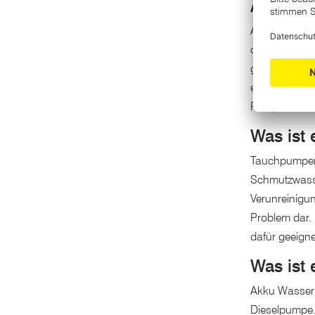
Akku P
Akku-Pumpe
der Filiale i
großen Sorti
erwarten Si
Pumpen erhalt
Was ist
Tauchpumpen 
Schmutzwasse
Verunreinigu
Problem dar.
dafür geeign
Was ist
Akku Wasserp
Dieselpumpe.