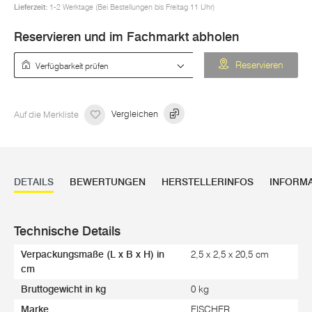
Lieferzeit:
1-2 Werktage (Bei Bestellungen bis Freitag 11 Uhr)
Reservieren und im Fachmarkt abholen
Verfügbarkeit prüfen
Reservieren
Auf die Merkliste
Vergleichen
DETAILS
BEWERTUNGEN
HERSTELLERINFOS
INFORM
Technische Details
Verpackungsmaße (L x B x H) in
2,5 x 2,5 x 20,5 cm
cm
Bruttogewicht in kg
0 kg
Marke
FISCHER