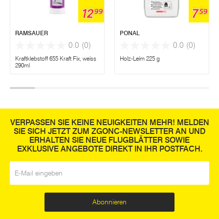
12
7
99
59
RAMSAUER
PONAL
0.0
(0)
0.0
(0)
Kraftklebstoff 655 Kraft Fix, weiss
Holz-Leim 225 g
290ml
VERPASSEN SIE KEINE NEUIGKEITEN MEHR! MELDEN
SIE SICH JETZT ZUM ZGONC-NEWSLETTER AN UND
ERHALTEN SIE NEUE FLUGBLÄTTER SOWIE
EXKLUSIVE ANGEBOTE DIREKT IN IHR POSTFACH.
E-Mail
*
Abonnieren