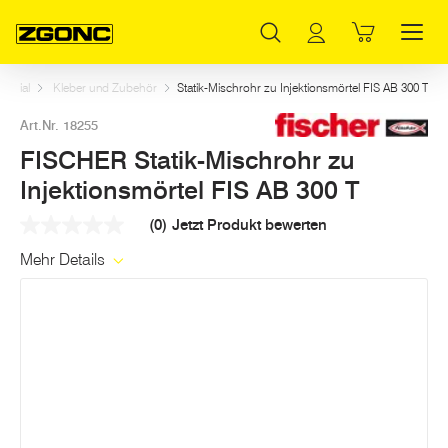
Inhaltsverzeichnis
FISCHER Statik-Mischrohr zu Injektionsmörtel FIS AB 300 T
Weitere Artikel in dieser Kategorie
Hauptinhalt
Inhaltsverzeichnis
Hauptnavigation
terial
Kleber und Zubehör
Statik-Mischrohr zu Injektionsmörtel FIS AB 300 T
Art.Nr. 18255
FISCHER Statik-Mischrohr zu
Injektionsmörtel FIS AB 300 T
(0)
Jetzt Produkt bewerten
Kein
Beurteilungswert
Mehr Details
Link
auf
derselben
Seite.