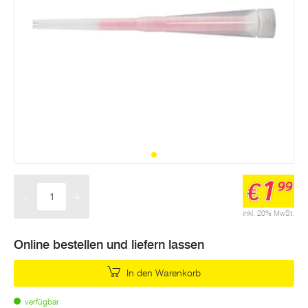
1
€
99
-
+
Menge
inkl. 20% MwSt.
Online bestellen und liefern lassen
In den Warenkorb
verfügbar