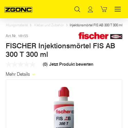
Inhaltsverzeichnis
FISCHER Injektionsmörtel FIS AB 300 T 300 ml
Dazu passt
Weitere Artikel in dieser Kategorie
Hauptinhalt
Inhaltsverzeichnis
Hauptnavigation
d Dichtungsmaterial
Kleber und Zubehör
Injektionsmörtel FIS AB 300 T 300 ml
Art.Nr. 18155
FISCHER Injektionsmörtel FIS AB
300 T 300 ml
(0)
Jetzt Produkt bewerten
Kein
Beurteilungswert
Mehr Details
Link
auf
derselben
Seite.