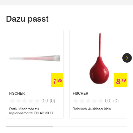
Dazu passt
1
8
99
19
FISCHER
FISCHER
0.0
(0)
0.0
(0)
Statik-Mischrohr zu
Bohrloch-Ausbläser klein
Injektionsmörtel FIS AB 300 T