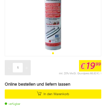
19
€
99
-
+
Menge
inkl. 20% MwSt. Grundpreis 66,63 € / l
Online bestellen und liefern lassen
In den Warenkorb
verfügbar