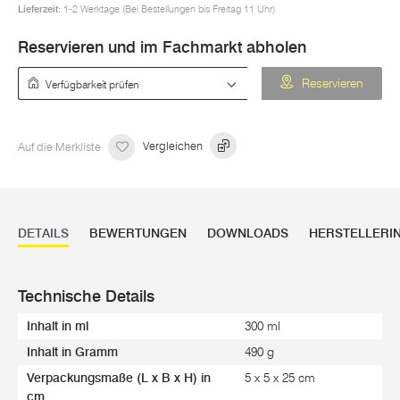
Lieferzeit:
1-2 Werktage (Bei Bestellungen bis Freitag 11 Uhr)
Reservieren und im Fachmarkt abholen
Verfügbarkeit prüfen
Reservieren
Auf die Merkliste
Vergleichen
DETAILS
BEWERTUNGEN
DOWNLOADS
HERSTELLERI
Technische Details
Inhalt in ml
300 ml
Inhalt in Gramm
490 g
Verpackungsmaße (L x B x H) in
5 x 5 x 25 cm
cm