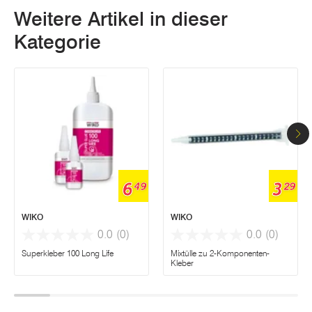
Weitere Artikel in dieser
Kategorie
6
3
49
29
WIKO
WIKO
0.0
(0)
0.0
(0)
Superkleber 100 Long Life
Mixtülle zu 2-Komponenten-
Kleber