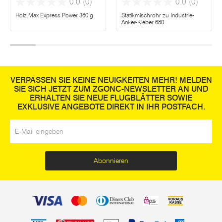
0.0
(0)
0.0
(0)
Holz Max Express Power 380 g
Statikmischrohr zu Industrie-
Anker-Kleber 680
VERPASSEN SIE KEINE NEUIGKEITEN MEHR! MELDEN
SIE SICH JETZT ZUM ZGONC-NEWSLETTER AN UND
ERHALTEN SIE NEUE FLUGBLÄTTER SOWIE
EXKLUSIVE ANGEBOTE DIREKT IN IHR POSTFACH.
E-Mail
*
Abonnieren