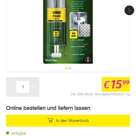
15
€
99
-
+
Menge
inkl. 20% MwSt. Grundpreis 639,60 € / kg
Online bestellen und liefern lassen
In den Warenkorb
verfügbar