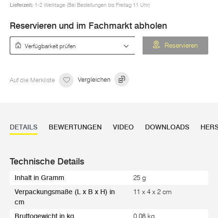
Lieferzeit:
1-2 Werktage (Bei Bestellungen bis Freitag 11 Uhr)
Reservieren und im Fachmarkt abholen
Verfügbarkeit prüfen
Reservieren
Auf die Merkliste
Vergleichen
DETAILS
BEWERTUNGEN
VIDEO
DOWNLOADS
HERS
Technische Details
Inhalt in Gramm
25 g
Verpackungsmaße (L x B x H) in
11 x 4 x 2 cm
cm
Bruttogewicht in kg
0,08 kg