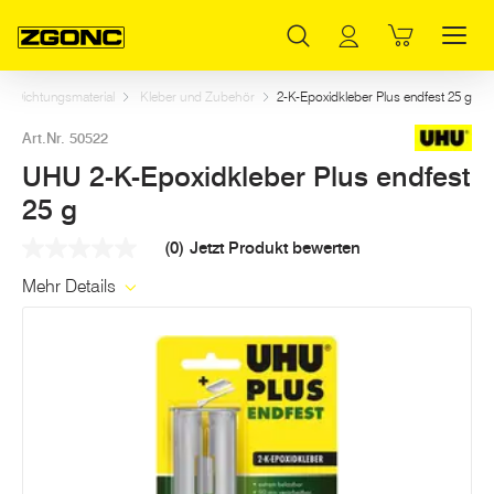
Inhaltsverzeichnis
UHU 2-K-Epoxidkleber Plus endfest 25 g
Weitere Artikel in dieser Kategorie
Hauptinhalt
Inhaltsverzeichnis
Hauptnavigation
nd Dichtungsmaterial
Kleber und Zubehör
2-K-Epoxidkleber Plus endfest 25 g
Art.Nr. 50522
UHU 2-K-Epoxidkleber Plus endfest
25 g
(0)
Jetzt Produkt bewerten
Kein
Beurteilungswert
Mehr Details
Link
auf
derselben
Seite.