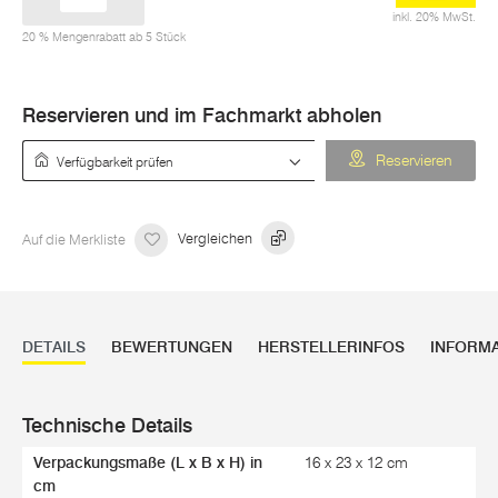
inkl. 20% MwSt.
20 % Mengenrabatt ab 5 Stück
Reservieren und im Fachmarkt abholen
Verfügbarkeit prüfen
Reservieren
Auf die Merkliste
Vergleichen
DETAILS
BEWERTUNGEN
HERSTELLERINFOS
INFORM
Technische Details
Verpackungsmaße (L x B x H) in
16 x 23 x 12 cm
cm