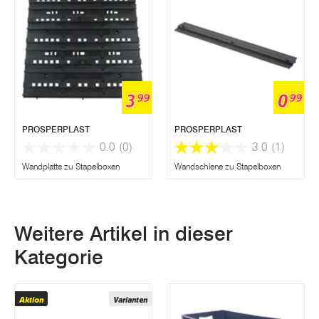
3
0
99
99
PROSPERPLAST
PROSPERPLAST
0.0
(0)
3.0
(1)
Wandplatte zu Stapelboxen
Wandschiene zu Stapelboxen
Weitere Artikel in dieser
Kategorie
Aktion
Varianten