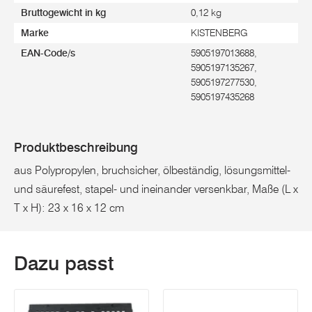
Bruttogewicht in kg
0,12 kg
Marke
KISTENBERG
EAN-Code/s
5905197013688,
5905197135267,
5905197277530,
5905197435268
Produktbeschreibung
aus Polypropylen, bruchsicher, ölbeständig, lösungsmittel-
und säurefest, stapel- und ineinander versenkbar, Maße (L x
T x H): 23 x 16 x 12 cm
Dazu passt