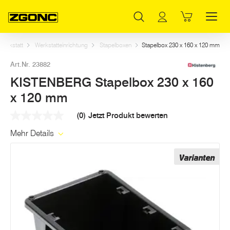
Inhaltsverzeichnis
KISTENBERG Stapelbox 230 x 160 x 120 mm
Dazu passt
Weitere Artikel in dieser Kategorie
Hauptinhalt
Inhaltsverzeichnis
Hauptnavigation
Werkstatt
Werkstatteinrichtung
Stapelboxen
Stapelbox 230 x 160 x 120 mm
Art.Nr. 23882
KISTENBERG Stapelbox 230 x 160
x 120 mm
(0)
Jetzt Produkt bewerten
Kein
Beurteilungswert
Mehr Details
Link
auf
derselben
Varianten
Seite.